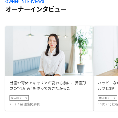
OWNER INTERVIEWS
オーナーインタビュー
出産や育休でキャリアが変わる前に、資産形
ハッピーな
成の“仕組み”を作っておきたかった。
ルフと旅行
購入時データ
購入時データ
20代 / 金融機関勤務
50代 / 化