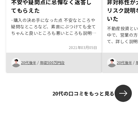
不安や疑問点に忌憚なく返答し
非対称性が
てもらえた
リスク説明
いた
･購入の決め手になった点 不安なところや
疑問なところなど、素直にぶつけても全て
不動産投資と
ちゃんと良いところも悪いところも説明し
中で、営業の
てくてた点
て、詳しく説
2021年03月05日
ため。
20代後半
/
年収500万円台
20代後半
/
20代の口コミをもっと見る