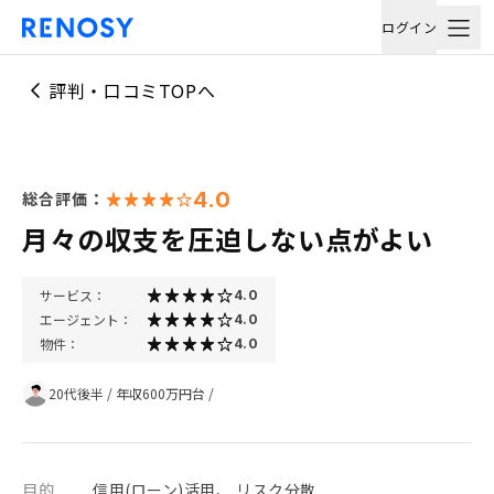
ログイン
評判・口コミTOPへ
4.0
総合評価：
月々の収支を圧迫しない点がよい
サービス：
4.0
エージェント：
4.0
物件：
4.0
20代後半
/
年収600万円台
/
目的
信用(ローン)活用、 リスク分散