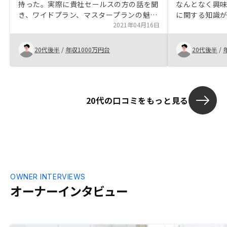
持った。実際に貴社セールスの方の話を聞
なんとなく興
き、ワイドプラン、マスタープランの魅
に関する知識
力、不動産投資のリスクとメリットなど幅
2021年04月16日
入に踏み切る
広く解説頂き、納得感を持って購入でき
RENOSYの
た。
かつNEOイン
20代後半
/
年収1000万円台
20代後半
/
代行してもら
購入に決定し
20代の口コミをもっと見る
OWNER INTERVIEWS
オーナーインタビュー