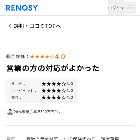
ログイン
評判・口コミTOPへ
4.0
総合評価：
営業の方の対応がよかった
サービス：
4.0
エージェント：
4.0
物件：
4.0
20代後半
/
年収500万円台
/
目的
老後の年金対策、 生命保険代わり、 現金運用