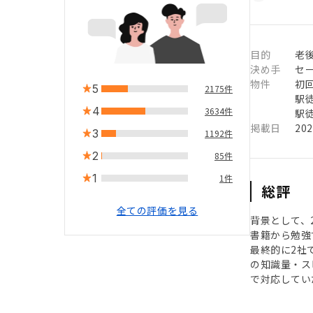
目的
老
決め手
セ
物件
初
5
2175件
駅徒
4
3634件
駅徒
掲載日
20
3
1192件
2
85件
1
1件
総評
全ての評価を見る
背景として、
書籍から勉強
最終的に2社
の知識量・ス
で対応してい