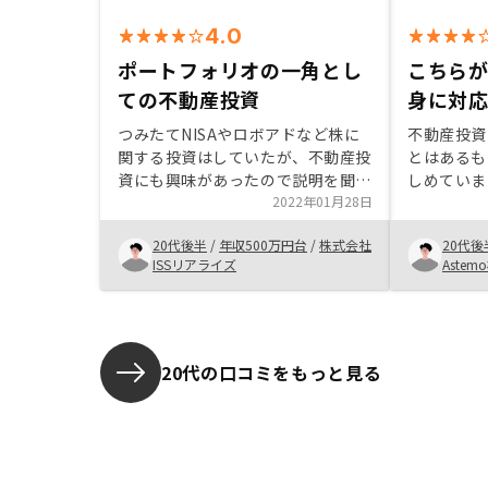
4.0
ポートフォリオの一角とし
こちら
ての不動産投資
身に対
つみたてNISAやロボアドなど株に
不動産投資
関する投資はしていたが、不動産投
とはあるも
資にも興味があったので説明を聞い
しめていま
てみました。 RENOSYでは、投資
2022年01月28日
その不安を
商品がどういう商品なのかが他社と
た。 説明
20代後半
/
年収500万円台
/
株式会社
20代後
比較してもわかりやすく明快にご説
運ぶ必要は
ISSリアライズ
Aste
明頂きました。 分からない箇所に
実施頂き、
ついても丁寧に教えて下さり、不安
話を聞いてくれ
が無い状態で購入することができま
めてからの
した。 購入後も引き渡しまで不明
理が全てア
点があっても、すぐにご対応頂きま
常に魅力的
20代の口コミをもっと見る
した。