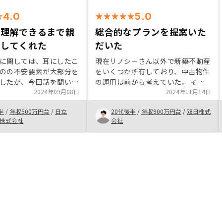
4.0
5.0
が理解できるまで親
総合的なプランを提案いた
応してくれた
だいた
に関しては、耳にしたこ
現在リノシーさん以外で新築不動産
のの不安要素が大部分を
をいくつか所有しており、中古物件
したが、今回話を聞いて
の運用は前から考えていた。 そこ
払拭することができまし
2024年09月08日
をリノシーさんの営業担当者に相談
2024年11月14日
を受ける際は現地に足を
したところ、総合的な提案を頂き、
半
/
年収500万円台
/
日立
20代後半
/
年収900万円台
/
双日株式
なく、オンライン通話で
出口戦略の具体的なイメージが刺さ
mo株式会社
会社
こちらが納得できるまで
った。
ました。 また、初
運用に関しても、基本管
プリになっているのも非
でした。