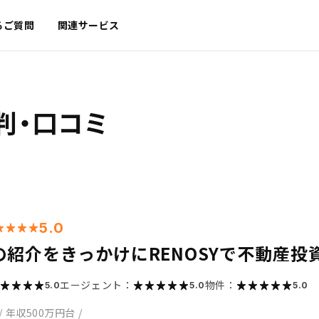
るご質問
関連サービス
判・口コミ
5.0
の紹介をきっかけにRENOSYで不動産投
エージェント：
物件：
5.0
5.0
5.0
/
年収500万円台
/