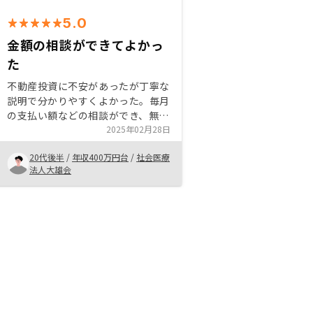
5.0
金額の相談ができてよかっ
た
不動産投資に不安があったが丁寧な
説明で分かりやすくよかった。毎月
の支払い額などの相談ができ、無理
のない範囲で始めることができたの
2025年02月28日
でよかった。担当者の連絡頻度も自
20代後半
/
年収400万円台
/
社会医療
分にはちょうど良く感じた。また相
法人大雄会
談しやすい雰囲気で良かった。