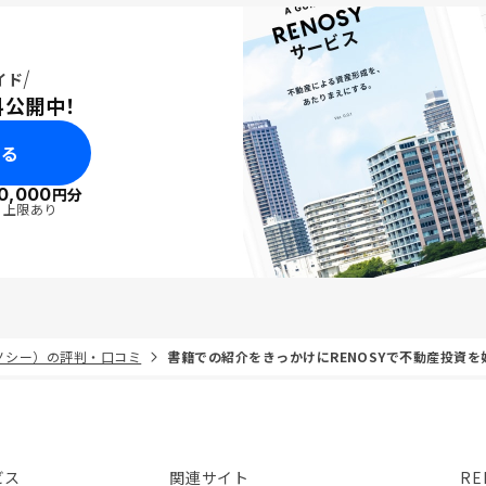
イド
料公開中！
みる
0,000
円分
・上限あり
リノシー）の評判・口コミ
書籍での紹介をきっかけにRENOSYで不動産投資を
ビス
関連サイト
RE