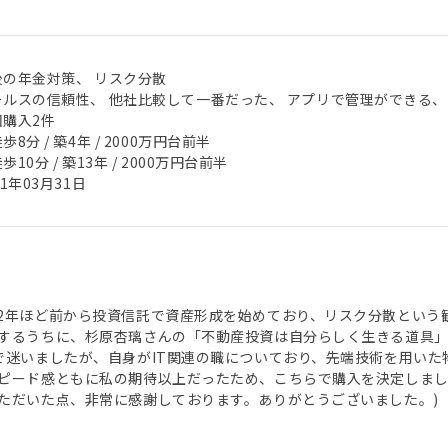
後の年金対策、 リスク分散
ールスの信頼性、 他社比較して一番だった、 アプリで管理ができる、
回購入2件
歩8分 / 築4年 / 2000万円台前半
歩10分 / 築13年 / 2000万円台前半
21年03月31日
2年ほど前から投資信託で資産形成を始めており、リスク分散という
するうちに、杉原杏璃さんの「不動産投資は自分らしく生きる道具」と
で迷いましたが、自身がIT関連の職についており、先端技術を用い
ピード感ともに私の期待以上だったため、こちらで購入を決定しました
ただいた点、非常に感謝しております。ありがとうございました。)