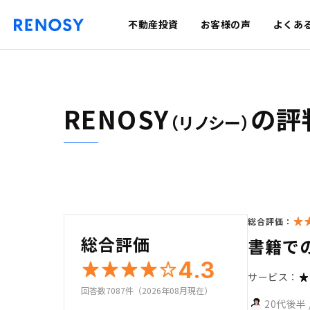
不動産投資
お客様の声
よくあ
RENOSY
の評
（リノシー）
総合評価：
総合評価
書籍で
4.3
サービス：
回答数7087件（2026年08月現在）
20代後半