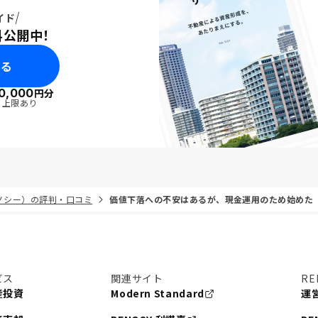
イド
料公開中！
みる
0,000
円分
・上限あり
リノシー）の評判・口コミ
価値下落への不安はあるが、現金運用のため始めた
ビス
関連サイト
RE
産投資
Modern Standard
運