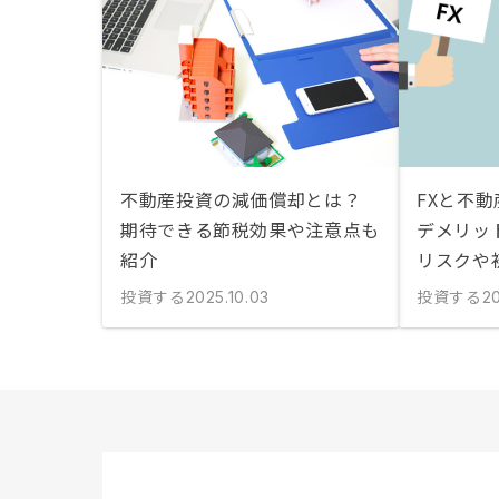
不動産投資の減価償却とは？
FXと不
期待できる節税効果や注意点も
デメリッ
紹介
リスクや
投資する
投資する
2025.10.03
20