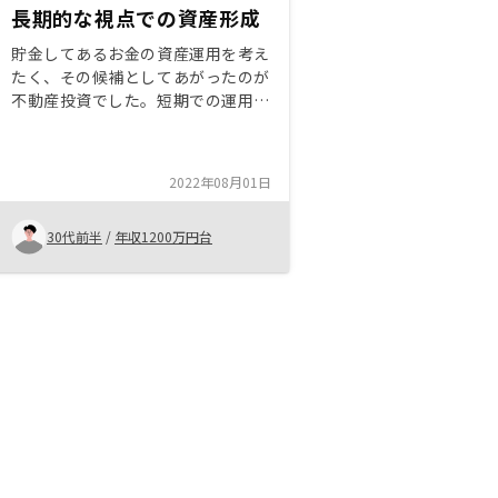
長期的な視点での資産形成
貯金してあるお金の資産運用を考え
たく、その候補としてあがったのが
不動産投資でした。短期での運用は
他でも行っていましたが、長期的で
かつ安定した資産形成ができる方法
として採用しました。担当していた
2022年08月01日
だいた方からの丁寧な説明があり信
頼して任せることができました。
30代前半
/
年収1200万円台