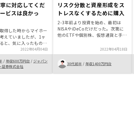
丁寧に対応してくだ
リスク分散と資産形成をス
サービスは良かっ
トレスなくするために購入
2-3年前より投資を始め、最初は
NISAやiDeCoだけだった。次第に
取得した時からマイホー
他のETFや個別株、仮想通貨と手を
考えていましたが、1ヶ
広げたが、時間的拘束や値動きにス
ると、気に入ったものが
トレスを感じるようになった。そん
いことがわかりました。
2022年04月04日
2022年04月18日
な時に友人が不動産投資を始めたこ
人から貴社を紹介され、
とをきっかけに興味を持ち、30代
半
/
年収600万円台
/
ジャパン
当者や提案に大変興味を
30代前半
/
年収1400万円台
前半の若さと余裕資金のリスク分散
ト証券株式会社
。その1ヶ月後、調べて
にちょうどいいと思い話を聞くとこ
、マイホームを買うので
にした。わからないことだらけであ
分の将来に投資するため
ったが、減価償却や税金、リスク、
を買うことにしました。
リターンなど聞けば嫌な顔せずに丁
寧に説明してくれたことで、納得し
て購入することができました。