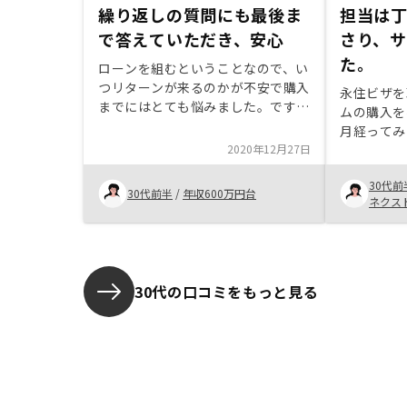
繰り返しの質問にも最後ま
担当は
で答えていただき、安心
さり、
た。
ローンを組むということなので、い
つリターンが来るのかが不安で購入
永住ビザを
までにはとても悩みました。ですが
ムの購入を
初めの頭金をローン完済の間まで貯
月経ってみ
金するという考え方を教えていただ
2020年12月27日
見つからな
きようやく納得できました。 相当
その時、友
面倒くさい私の押し問答を繰り返し
30代前
その貴社担
30代前半
/
年収600万円台
ましたが最後まで担当の方にお付き
ネクス
持ちました
合いいただけて購入にいたりまし
考えた結果
た。アプリの使い方がよくわかりま
はなく、自
せん
に投資物件
30代の口コミをもっと見る