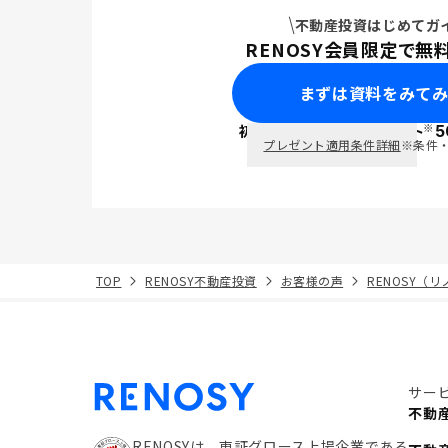
不動産投資はじめてガ
RENOSY会員限定で無
まずは資料をみて
※
初回面談で
ポイント
5
PayPay
プレゼント適用条件詳細
※条件
TOP
RENOSY不動産投資
お客様の声
RENOSY（
サー
不動
RENOSYは、東証グロース上場企業である