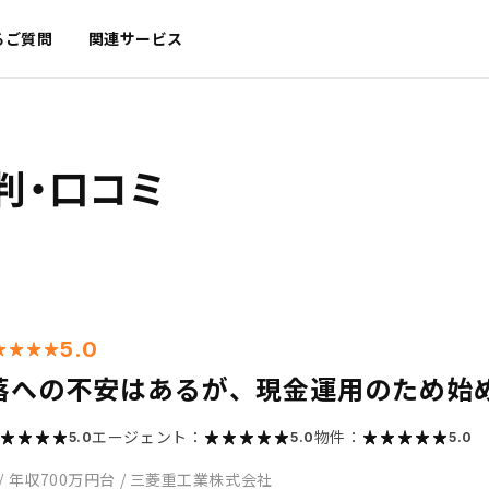
るご質問
関連サービス
判・口コミ
5.0
落への不安はあるが、現金運用のため始
エージェント：
物件：
5.0
5.0
5.0
/
年収700万円台
/
三菱重工業株式会社