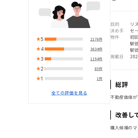
目的
リ
決め手
セ
物件
初
5
2176件
駅徒
4
3634件
駅徒
掲載日
20
3
1194件
2
85件
1
1件
総評
全ての評価を見る
不動産価値が
改善し
購入候補のマ