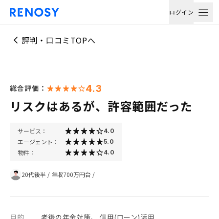
ログイン
評判・口コミTOPへ
4.3
総合評価：
リスクはあるが、許容範囲だった
サービス：
4.0
エージェント：
5.0
物件：
4.0
20代後半
/
年収700万円台
/
目的
老後の年金対策、 信用(ローン)活用