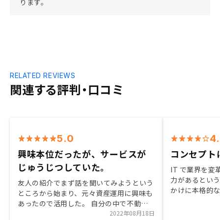
ります。
RELATED REVIEWS
関連する評判・口コミ
5.0
4
興味本位だったが、サービスが
コンセプト
じゅうじつしていた。
IT で業界を
力があるとい
友人の紹介でまず話を聞いてみようという
かけに本格的
ところから始まり、元々資産運用に興味も
ちらの希望に
あったので活用した。 自分の中で不動産
をしていただ
投資ってというところもあったものの担当
2022年08月18日