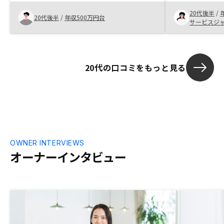
できました。
者の方に不安も解消いただけて充実したサ
20代後半
/
ービスと提案を受けて、契約をした。
20代後半
/
年収500万円台
サービスジ
20代の口コミをもっと見る
OWNER INTERVIEWS
オーナーインタビュー