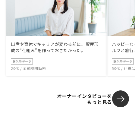
出産や育休でキャリアが変わる前に、資産形
ハッピーな
成の“仕組み”を作っておきたかった。
ルフと旅行
購入時データ
購入時データ
20代 / 金融機関勤務
50代 / 化
オーナーインタビューを
もっと見る