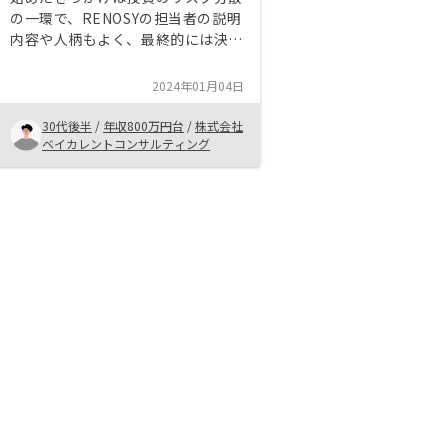
の一環で、RENOSYの担当者の説明
内容や人柄もよく、最終的には決め
ました。納得できる物件も見つかっ
たので、一部屋の予定でしたが二部
2024年01月04日
屋購入にしました。アプリ管理など
のデジタル化が進んでいる点も良か
30代後半
/
年収800万円台
/
株式会社
ったですし、管理体制もしっかりし
ベイカレントコンサルティング
ているところも高評価でした。