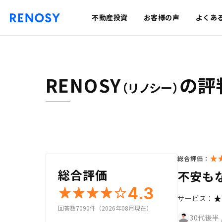
不動産投資
お客様の声
よくあ
RENOSY
の評
（リノシー）
総合評価：
総合評価
不安も
4.3
サービス：
回答数7090件（2026年08月現在）
30代後半