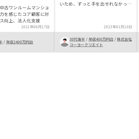
いため、ずっと手を出せれなかった
中古ワンルームマンショ
です。他社と違って、プランによ
力を感じたコア顧客に対
り、家賃保証があるため、ひとまず
ス向上、法人化支援
安心と思って、２物件を購入してみ
2021年06月17日
2023年01月10日
ました。割高と感じでいますが、老
後対策や保険の代わりに投資をした
30代後半
/
年収400万円台
/
株式会社
半
/
年収2400万円台
ため、それほど、気になる金額でな
コーヨークリエイト
いかと思いました。会社が利益ある
こそ、事業が続けると思いますの
で、RENOSYさんとともに成長行く
と考えれば、少し納得ではないでし
ょうか。