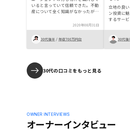
いると言っていて信頼できた。不動
立地の良い
産について全く知識がなかったが説
ン投資に魅
明はわかり易かった。大きなお金の
するサービ
話なので不安はあったが、リスクは
2020年08月31日
低そうだったので思い切って契約し
た。契約までの手続きは思ったより
30代後半
/
年収700万円台
30代後
大変でした。(2回経験しましたが、
特に初回。2回目はだいぶ楽でした)
30代の口コミをもっと見る
OWNER INTERVIEWS
オーナーインタビュー