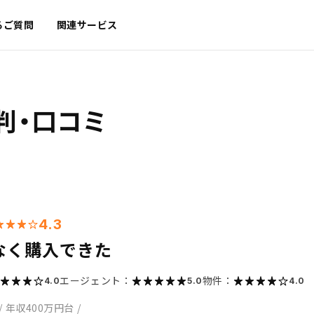
るご質問
関連サービス
判・口コミ
4.3
なく購入できた
エージェント：
物件：
4.0
5.0
4.0
/
年収400万円台
/