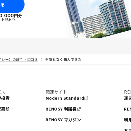
みる
0,000
円分
・上限あり
リノシー）の評判・口コミ
不安もなく購入できた
ビス
関連サイト
RE
産投資
Modern Standard
運
産売却
RENOSY 利諾喜
RE
RENOSY マガジン
利
お