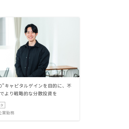
の”キャピタルゲインを目的に、不
でより戦略的な分散投資を
ータ
IT企業勤務