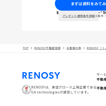
まずは資料をみて
※
初回面談で
ポイント
5
PayPay
プレゼント適用条件詳細
※条件
TOP
RENOSY不動産投資
お客様の声
RENOSY（
サー
不動
RENOSYは、東証グロース上場企業である
不動
GA technologiesが運営しています。