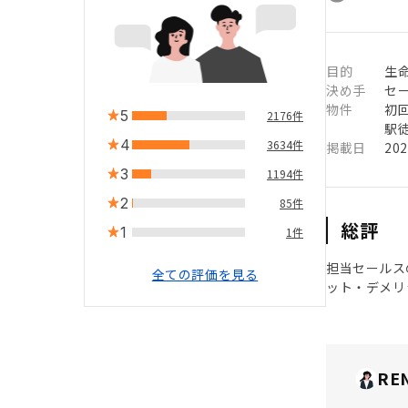
目的
生命
決め手
セ
物件
初
5
2176件
駅徒
4
3634件
掲載日
20
3
1194件
2
85件
総評
1
1件
担当セールス
全ての評価を見る
ット・デメリ
RE