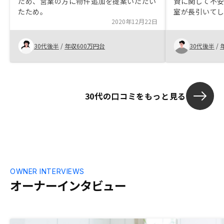
ため、営業の方に物件追加を提案いただい
資に関して不
たため。
室が長引いて
2020年12月22日
きて家賃の回
ロボロされて
しまいました
30代後半
/
年収600万円台
30代後半
/
して、今後の
て、かつ収支
き、どのぐら
のぐらいのリ
30代の口コミをもっと見る
りやすく説明
リスクをしっ
RENOSYさ
す。また、マ
室、家賃回収
のリスクもな
もRENOSY
OWNER INTERVIEWS
オーナーインタビュー