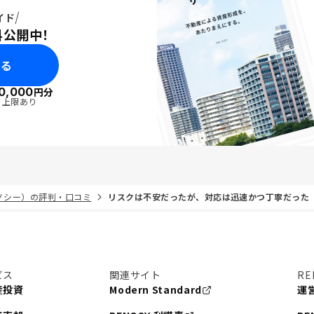
イド
料公開中！
みる
0,000
円分
・上限あり
リノシー）の評判・口コミ
リスクは不安だったが、対応は迅速かつ丁寧だった
ビス
関連サイト
RE
産投資
Modern Standard
運