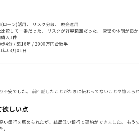
(ローン)活用、 リスク分散、 現金運用
社比較して一番だった、 リスクが許容範囲だった、 管理の体制が良か
回購入1件
歩4分 / 築16年 / 2000万円台後半
21年03月01日
り不安でした。 前回話したことがたまに伝わってないことや憶えら
て欲しい点
高い銀行を薦められたが、結局低い銀行で契約ができました。 もう
た。