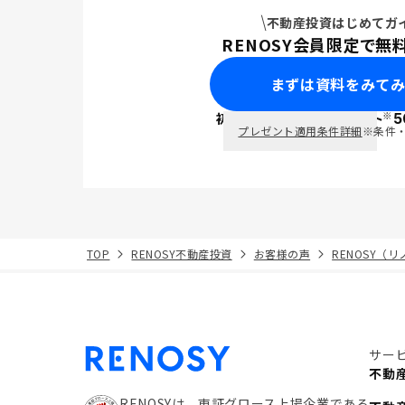
不動産投資はじめてガ
RENOSY会員限定で無
まずは資料をみて
※
初回面談で
ポイント
5
PayPay
プレゼント適用条件詳細
※条件
TOP
RENOSY不動産投資
お客様の声
RENOSY（
サー
不動
RENOSYは、東証グロース上場企業である