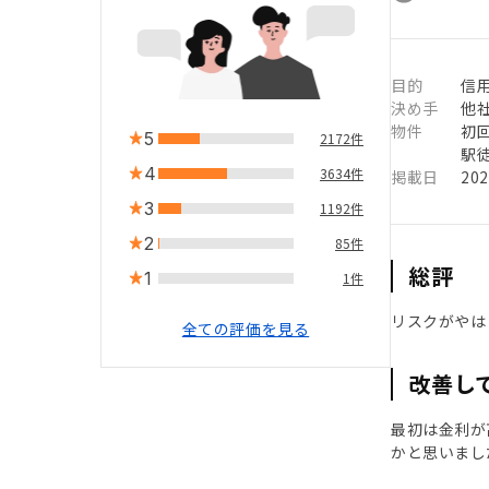
目的
信用
決め手
他
物件
初
5
2172件
駅徒
4
3634件
掲載日
20
3
1192件
2
85件
総評
1
1件
リスクがやは
全ての評価を見る
改善し
最初は金利が
かと思いまし