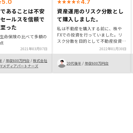
5.0
4.7
引であることは不安
資産運用のリスク分散とし
がセールスを信頼で
て購入しました。
に至った
私は不動産を購入する前に、株や
FXでの投資を行っていました。リ
生命保険の比べて多額の
スク分散を目的として不動産投資に
点
興味を持っていた時にRENOSYと出
2021年03月07日
2022年01月30日
会い、購入を決めました。購入を決
めた理由としては、マスタープラン
半
/
年収600万円台
/
株式会社
20代後半
/
年収600万円台
による空室保証です。1番不安だっ
DYメディアパートナーズ
た空室リスクをカバーしてくれると
いう点が決め手となりました。手数
料はかかりますが、空室保証のおか
げで、収益の見込みが立てやすく、
安定していると思います。また、担
当営業の方の説明、案内がとても丁
寧で、初めての方でも手続きがスム
ーズだと思います。