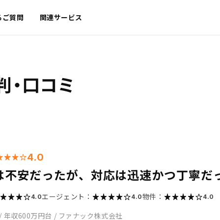
るご質問
関連サービス
判・口コミ
4.0
は不安だったが、対応は迅速かつ丁寧だ
エージェント：
物件：
4.0
4.0
4.0
/
年収600万円台
/
ファナック株式会社