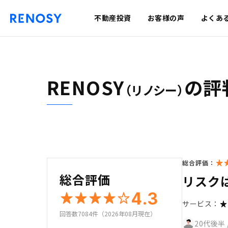
不動産投資
お客様の声
よくあ
RENOSY
の評
（リノシー）
総合評価：
総合評価
リスク
4.3
サービス：
回答数7084件（2026年08月現在）
20代後半