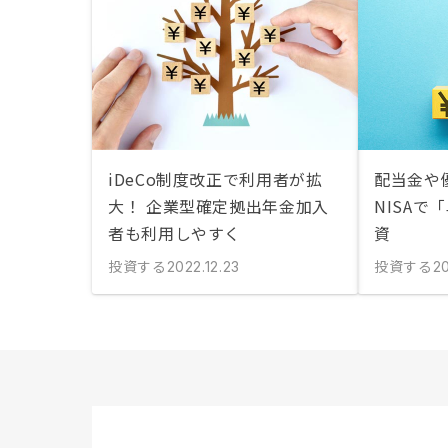
iDeCo制度改正で利用者が拡
配当金や
大！ 企業型確定拠出年金加入
NISAで
者も利用しやすく
資
投資する
投資する
2022.12.23
20