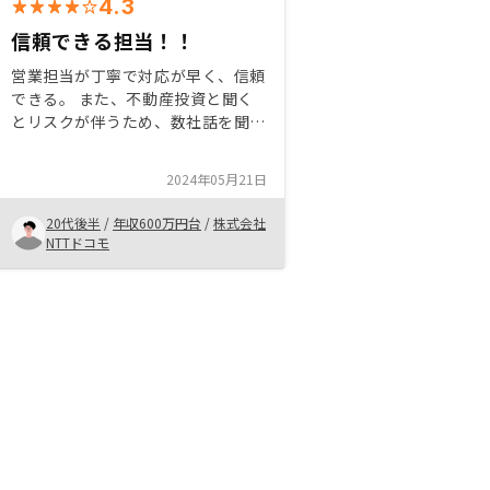
4.3
信頼できる担当！！
営業担当が丁寧で対応が早く、信頼
できる。 また、不動産投資と聞く
とリスクが伴うため、数社話を聞い
たが、リノシーが1番リスクが小さ
いように感じた。物件の管理もアプ
2024年05月21日
リでできるので、会社員をしながら
だと、とても便利だとおもう。ぜひ
20代後半
/
年収600万円台
/
株式会社
友人にも勧めたい。
NTTドコモ