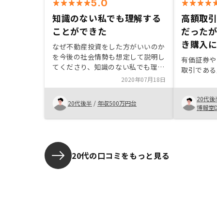
5.0
知識のない私でも理解する
高額取
ことができた
だった
き購入
なぜ不動産投資をした方がいいのか
を今後の社会情勢も想定して説明し
有価証券や
てくださり、知識のない私でも理解
取引である
することができました。 また常に
2020年07月18日
こちらの不安点を聞いてくださった
こと、会社として大きく成長中とい
20代後
20代後半
/
年収500万円台
うことからも安心して任せようと思
博報堂
いました。
20代の口コミをもっと見る