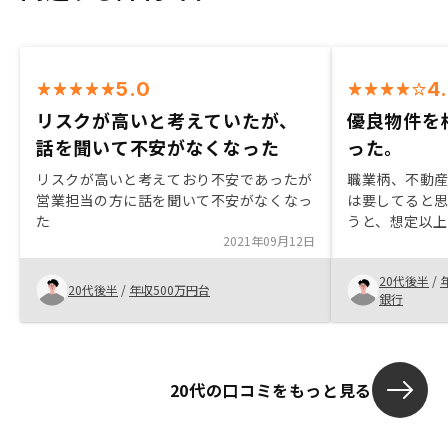
5.0
4
リスクが高いと考えていたが、
優良物件を
話を聞いて不安がなくなった
った。
リスクが高いと考えており不安であったが
職業柄、不動
営業担当の方に話を聞いて不安がなくなっ
は要してると
た
うと、想定以
2021年09月12日
をするという
はとても魅力
20代後半
/
出会えるまで
20代後半
/
年収500万円台
銀行
20代の口コミをもっと見る