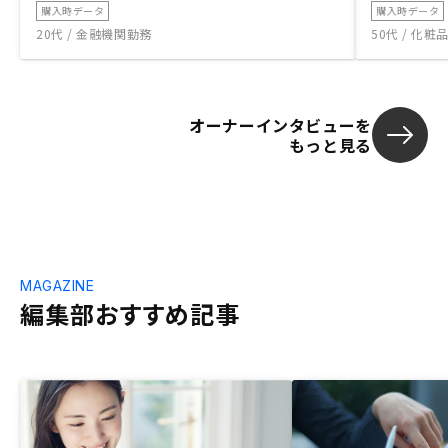
購入時データ
購入時データ
20代 / 金融機関勤務
50代 / 化
オーナーインタビューを
もっと見る
MAGAZINE
編集部おすすめ記事