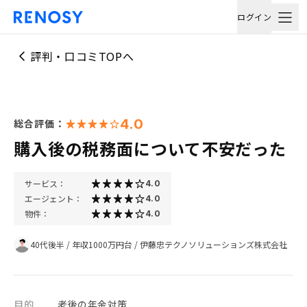
ログイン
評判・口コミTOPへ
4.0
総合評価：
購入後の税務面について不安だった
サービス：
4.0
エージェント：
4.0
物件：
4.0
40代後半
/
年収1000万円台
/
伊藤忠テクノソリューションズ株式会社
目的
老後の年金対策