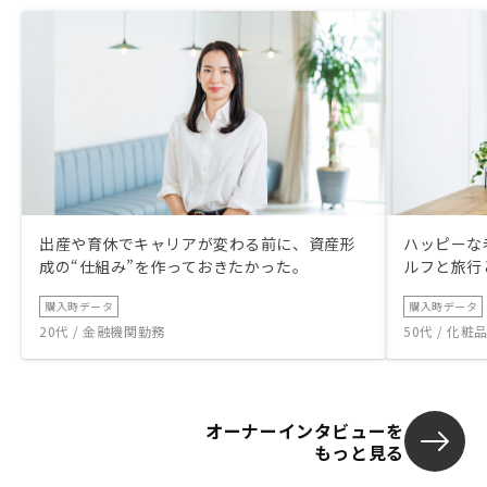
出産や育休でキャリアが変わる前に、資産形
ハッピーな
成の“仕組み”を作っておきたかった。
ルフと旅行
購入時データ
購入時データ
20代 / 金融機関勤務
50代 / 化
オーナーインタビューを
もっと見る