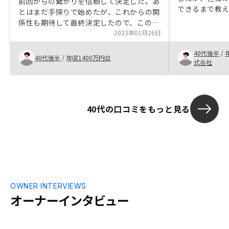
前回からの繋がりを信頼して決定した。あ
できるまで教
とはまだ手探りで始めたが、これからの関
て購入すること
係性も期待して最終決定したので、この期
金から始めら
待感を継続できるようにお願いできればと
2023年01月26日
銀行に預けて
思います。 これから拡張して行くには現
せないことも
40代後半
/
時点では難しい状況ですが、拡張出来る様
40代後半
/
年収1400万円台
た。
式会社
に頑張ります。
40代の口コミをもっと見る
OWNER INTERVIEWS
オーナーインタビュー