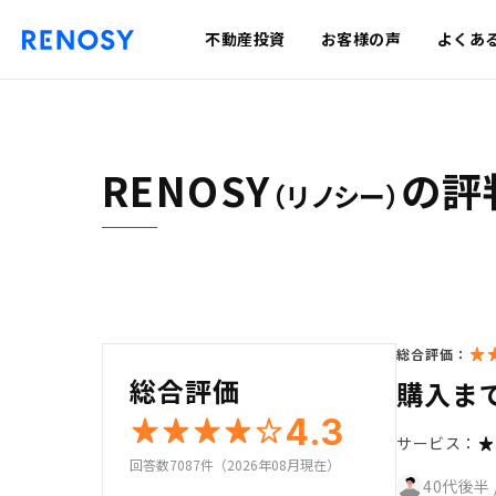
不動産投資
お客様の声
よくあ
RENOSY
の評
（リノシー）
総合評価：
総合評価
購入ま
4.3
サービス：
回答数7087件（2026年08月現在）
40代後半