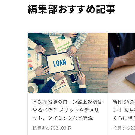
編集部おすすめ記事
不動産投資のローン繰上返済は
新NISA
やるべき？ メリットやデメリ
ン！ 毎
ット、タイミングなど解説
くらに増
投資する
投資する
2021.03.17
2