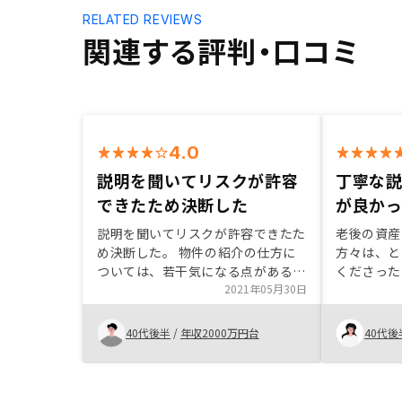
RELATED REVIEWS
関連する評判・口コミ
4.0
説明を聞いてリスクが許容
丁寧な
できたため決断した
が良か
説明を聞いてリスクが許容できたた
老後の資産
め決断した。 物件の紹介の仕方に
方々は、と
ついては、若干気になる点がある
くださった
が、それらも考慮して自身で判断が
2021年05月30日
た。また、
必要。 他の方にも勧めてみたい
で、不安な
が、勧められそうな知り合いがいな
とができた
40代後半
/
年収2000万円台
40代後
い。 リスクの説明も一通りいただ
新しい物件
き疑問点については、しっかり説明
していただけた。