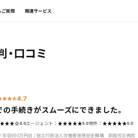
るご質問
関連サービス
判・口コミ
4.7
での手続きがスムーズにできました。
エージェント：
物件：
4.0
5.0
5.0
/
年収600万円台
/
独立行政法人労働者保険安全機構 釧路労災病院