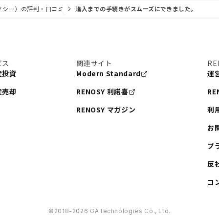
リノシー）の評判・口コミ
購入までの手続きがスムーズにできました。
ビス
関連サイト
RE
産投資
Modern Standard
運
産売却
RENOSY 利諾喜
RE
RENOSY マガジン
利
お
プ
反
コ
©︎2018-2026 GA technologies Co., Ltd.