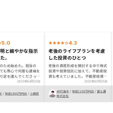
5.0
4.3
説明と細やかな指示
老後のライフプランを考慮
った。
した投資のひとつ
のため始めた。担当の
老後の資産形成を検討する中で株式
ても熱心で何度も連絡を
投資や投資信託に加えて、不動産投
り足を運んでくださっ
資も考えていました。不動産投資を
丁寧に説明して頂けたの
2023年04月25日
具体的に調べている中で、リノシー
2025年05月25日
く契約手続きを進めるこ
を知りました。リノシーは不動産管
40代後半
/
年収1100万円台
/
富士通
。余裕ができたら，また
理・運用の仕組みが整っており、担
半
/
年収1800万円台
/
小病院
株式会社
をお願いしたい。
当者の説明もわかりやすかったため
投資を決めました。