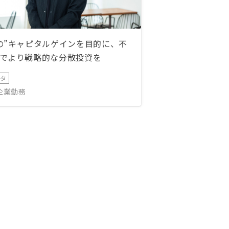
の”キャピタルゲインを目的に、不
でより戦略的な分散投資を
ータ
IT企業勤務