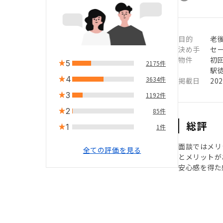
目的
老
決め手
セ
物件
初
5
2175件
駅徒
4
3634件
掲載日
20
3
1192件
2
85件
総評
1
1件
面談ではメリ
全ての評価を見る
とメリットが
安心感を得た