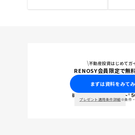
不動産投資はじめてガ
RENOSY会員限定で無
まずは資料をみて
※
初回面談で
ポイント
5
PayPay
プレゼント適用条件詳細
※条件