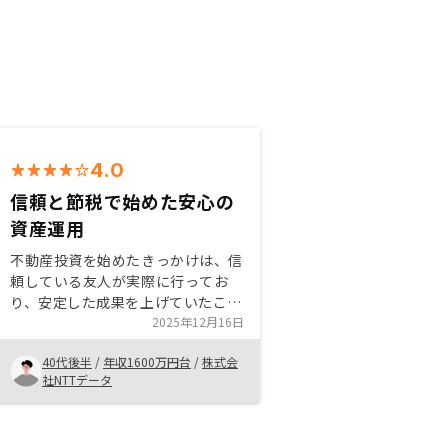
4.0
信頼と節税で始めた安心の
資産運用
不動産投資を始めたきっかけは、信
頼している友人が実際に行ってお
り、安定した成果を上げていたこと
でした。将来的な節税対策としても
2025年12月16日
魅力を感じ、資産形成の一環として
40代後半
/
年収1600万円台
/
株式会
検討を開始しました。 購入を決め
社NTTデータ
た理由は、立地や管理体制など物件
の質が高く、長期的な安心感が得ら
れたからです。不動産投資は、信頼