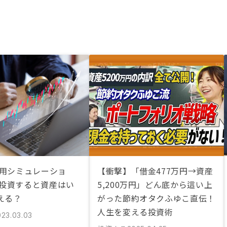
運用シミュレーショ
【衝撃】「借金477万円→資産
月投資すると資産はい
5,200万円」どん底から這い上
える？
がった節約オタクふゆこ直伝！
人生を変える投資術
023.03.03