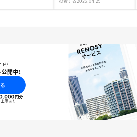
投資する
2025.04.25
イド
料公開中！
みる
0,000
円分
・上限あり