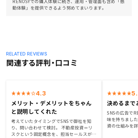
RENOSYでの購入体験に続き、運用・管理面も含め「感
動体験」を提供できるよう努めてまいります。
RELATED REVIEWS
関連する評判・口コミ
4.3
5
メリット・デメリットをちゃん
決めるまで
と説明してくれた
SNSの広告でR
味を持ちました
考えていたタイミングでSNSで御社を知
資の仕組みを
り、問い合わせて検討。 不動産投資＝リ
で納得性を持
スクという固定概念を、担当セールスが変