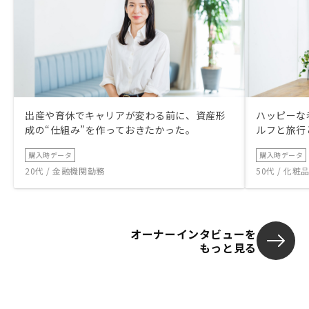
出産や育休でキャリアが変わる前に、資産形
ハッピーな
成の“仕組み”を作っておきたかった。
ルフと旅行
購入時データ
購入時データ
20代 / 金融機関勤務
50代 / 化
オーナーインタビューを
もっと見る