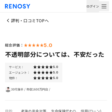
ログイン
評判・口コミTOPへ
5.0
総合評価：
不透明部分については、不安だった
サービス：
5.0
エージェント：
5.0
物件：
5.0
30代後半
/
年収1600万円台
/
目的
老後の年金対策、 生命保険代わり、 信用(ローン)