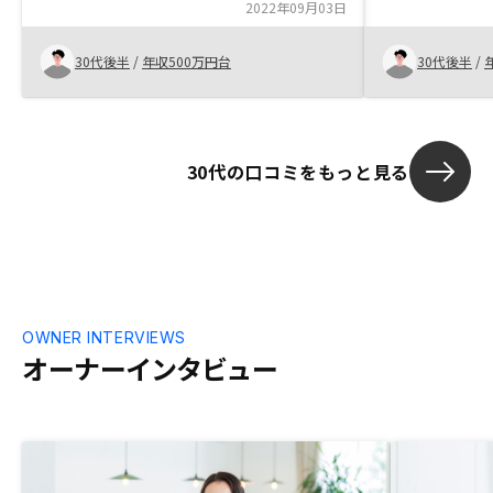
た。 将来に向
えてくれた。 私の要望に対し、親身に対
2022年09月03日
安心していま
応して頂いたり、資料を交え懇切丁寧に説
明して下さいました。 今回契約に携わっ
30代後半
/
年収500万円台
30代後半
/
て頂いた御社社員全員に対し、好印象を受
けています。 今回の投資物件が順調に推
移すれば、次の物件もお願いしたいと思っ
ています。
30代の口コミをもっと見る
OWNER INTERVIEWS
オーナーインタビュー