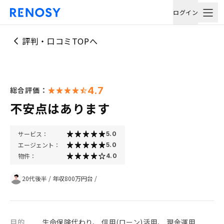
ログイン
評判・口コミTOPへ
4.7
総合評価：
不安点はあります
サービス：
5.0
エージェント：
5.0
物件：
4.0
20代後半
/
年収800万円台
/
目的
生命保険代わり、 信用(ローン)活用、 現金運用