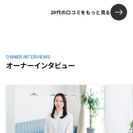
説明していただけます。また、しつこく質
20代の口コミをもっと見る
問させて頂きましたが、嫌な素振りもなく
親身にお答えいただけました。また無理な
押し売り等なかったので、担当の方を疑う
事なく、いい関係を築けていると思ったい
ます。こういう物件を過去に取り扱ってい
ました！とわかる、一覧表みたいなものが
あれば、自分の物件購入時に比較しやすい
ですし、いいのかなと思いました。 どの
OWNER INTERVIEWS
くらいの値段で、どういう物件を買うこと
オーナーインタビュー
ができるのか、比較の仕方が難しかったの
で。 駅近、最寄りが主要な駅かどうか、
築年数、間取りなどで値段や家賃が変わる
と思います、自分の選んだ物件が他の物件
と比較して妥当な値段なのか、妥当な家賃
なのか判断が難しいので、一覧表があれば
比較しやすいと思います。