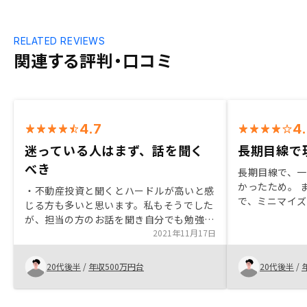
RELATED REVIEWS
関連する評判・口コミ
4.7
4
迷っている人はまず、話を聞く
長期目線で
べき
長期目線で、
かったため。 
・不動産投資と聞くとハードルが高いと感
で、ミニマイ
じる方も多いと思います。私もそうでした
営業担当はこ
が、担当の方のお話を聞き自分でも勉強す
なく、懇切丁
る事で、メリットが多いことに気付き、不
2021年11月17日
で、信頼でき
動産購入の決心をしました。一度お話を聞
くだけでもいいので、迷っている方はお話
20代後半
/
年収500万円台
20代後半
/
を聞くべきだと思います。勉強にもなりま
すし、、 ・担当の方とのお話の中では、
将来のキャッシュフローについて細かくご