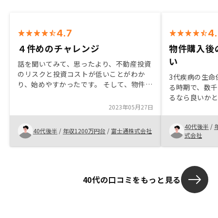
4.7
4
４件めのチャレンジ
物件購入後
い
話を聞いてみて、思ったより、不動産投資
のリスクと投資コストが低いことがわか
3代疾病の生命
り、始めやすかったです。 そして、物件の
る時期で、数
入居率が高いこと、管理がデジタル化でき
るなら良いか
ているので、運用面も楽だなと考えまし
2023年05月27日
初は銀行でロ
た。 確定申告も楽ですし、良かったと思
感はありまし
います。多角化のリスクはありますが、中
40代後半
/
りと聞くと、
40代後半
/
年収1200万円台
/
富士通株式会社
古アパートなど、高収益の物件があっても
式会社
判断して購入す
良いと思います。
ーの管理シス
たら少し高い
クに対して対
40代の口コミをもっと見る
からの安心感
のが一番良い