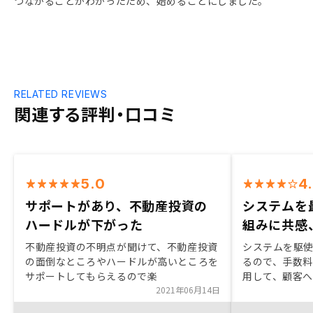
つながることがわかったため、始めることにしました。
RELATED REVIEWS
関連する評判・口コミ
5.0
4
サポートがあり、不動産投資の
システムを
ハードルが下がった
組みに共感
不動産投資の不明点が聞けて、不動産投資
システムを駆
の面倒なところやハードルが高いところを
るので、手数
サポートしてもらえるので楽
用して、顧客
2021年06月14日
率が低く、投
に営業担当の