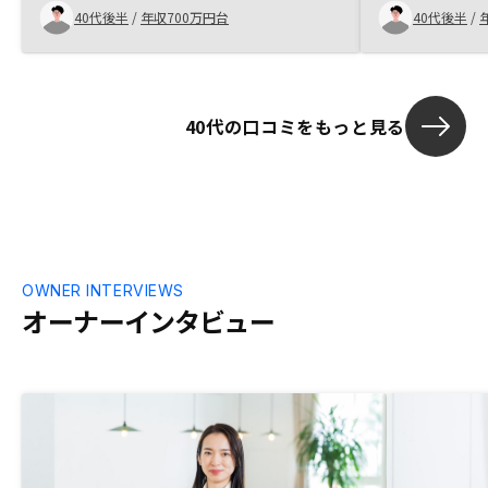
望を理解した
40代後半
/
年収700万円台
40代後半
/
れた。購入直
きると良い。タ
理由がよく分
40代の口コミをもっと見る
OWNER INTERVIEWS
オーナーインタビュー