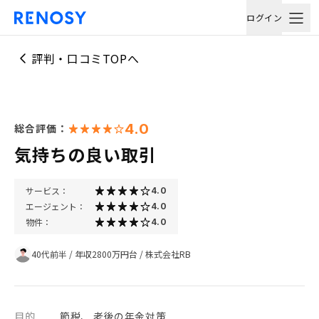
ログイン
評判・口コミTOPへ
4.0
総合評価：
気持ちの良い取引
サービス：
4.0
エージェント：
4.0
物件：
4.0
40代前半
/
年収2800万円台
/
株式会社RB
目的
節税、 老後の年金対策