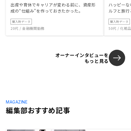
出産や育休でキャリアが変わる前に、資産形
ハッピーな
成の“仕組み”を作っておきたかった。
ルフと旅行
購入時データ
購入時データ
20代 / 金融機関勤務
50代 / 化
オーナーインタビューを
もっと見る
MAGAZINE
編集部おすすめ記事