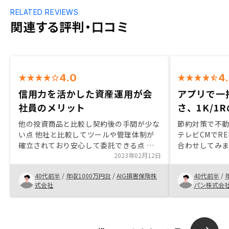
RELATED REVIEWS
関連する評判・口コミ
4.0
4
信用力を活かした資産運用が会
アプリで一
社員のメリット
さ、1K/1
他の投資商品と比較し契約後の手間が少な
節約対策で不
い点 他社と比較してツールや管理体制が
テレビCMでR
確立されており安心して委託できる点 分
合わせしてみま
譲個室だけでなく一棟買いも見据えた運用
2023年02月12日
説明を聞いて納
を相談できる点 全国展開されているため
た、アプリで
40代前半
/
年収1000万円台
/
AIG損害保険株
40代前半
/
物件のバリエーションが多い点管理プラン
1K，1Rの小
式会社
パン株式会
の手数料がプランによっては割高と感じる
減価償却シミ
ため、これらがもう少しリーズナブルにな
し分かりにくか
るとありがたいです
活用して改善