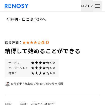
ログイン
評判・口コミTOPへ
4.0
総合評価：
納得して始めることができる
サービス：
4.0
エージェント：
4.0
物件：
4.0
40代前半
/
年収600万円台
/
鶴ケ島市役所
目的
節税、 老後の年金対策