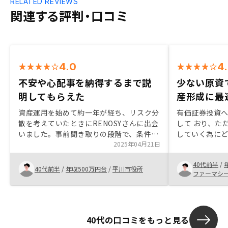
RELATED REVIEWS
関連する評判・口コミ
4.0
4
不安や心配事を納得するまで説
少ない原資
明してもらえた
産形成に最
資産運用を始めて約一年が経ち、リスク分
有価証券投資
散を考えていたときにRENOSYさんに出会
して おり、た
いました。事前聞き取りの段階で、条件を
していく為に
満たさないというだけで個別面談をもして
2025年04月21日
所、原資がな
もらえないところがあった中で、RENOSY
魅力を感じた。
40代前半
/
さんはまず相談を受けてくれました。色々
点からも考え
40代前半
/
年収500万円台
/
平川市役所
ファーマシ
話をしていく中で、私にピッタリな物件を
が難しいこと
提示してもらえました。不動産投資のメリ
た。もっとリ
ットだけでなくデメリットもしっかり示し
が欲しかった
ていただき、私の不安材料についても親切
40代の口コミをもっと見る
に対応していただいたことが良かったで