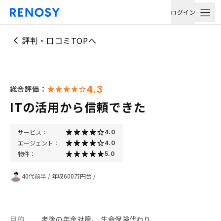
ログイン
評判・口コミTOPへ
4.3
総合評価：
ITの活用から信頼できた
サービス：
4.0
エージェント：
4.0
物件：
5.0
40代前半
/
年収600万円台
/
目的
老後の年金対策、 生命保険代わり