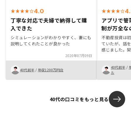
4.0
4
丁寧な対応で夫婦で納得して購
アプリで管
入できた
制が万全な
シミュレーションがわかりやすく、妻にも
不動産投資は
説明してくれたことが良かった
ていたが、話
感じました。
2020年07月09日
ィーだったし
してくれて、
40代前半
/
す。アプリで
40代前半
/
年収1200万円台
ル
りやすくて魅
40代の口コミをもっと見る