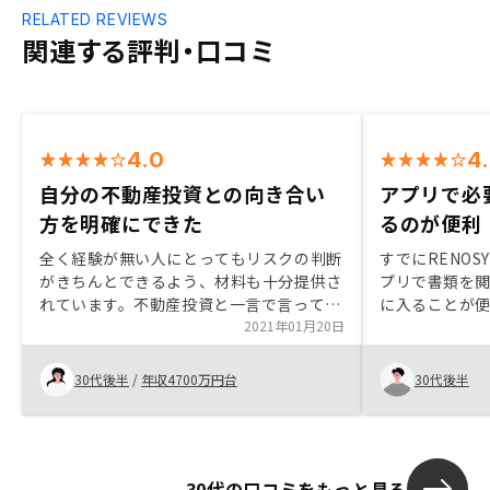
RELATED REVIEWS
関連する評判・口コミ
4.0
4
自分の不動産投資との向き合い
アプリで必
方を明確にできた
るのが便利
全く経験が無い人にとってもリスクの判断
すでにRENO
がきちんとできるよう、材料も十分提供さ
プリで書類を
れています。不動産投資と一言で言っても
に入ることが
どのような観点で投資したいかによっ
2021年01月20日
アプリ内でシ
て、 « 良い、悪い »は180度異なりますの
設定条件をも
で、自分自身がどう不動産投資と向き合い
にして頂ける
30代後半
/
年収4700万円台
30代後半
たいかを明確にする良い機会にもなりまし
た。サービスで他社に引けを取る事はまず
無いと思うので、その良さを充分にプロセ
スの中で実感していただけるよう、あえて
30代の口コミをもっと見る
実感してもらうくらいの押しの強さがむし