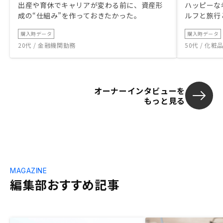
出産や育休でキャリアが変わる前に、資産形
ハッピーな
成の“仕組み”を作っておきたかった。
ルフと旅行
購入時データ
購入時データ
20代 / 金融機関勤務
50代 / 化
オーナーインタビューを
もっと見る
MAGAZINE
編集部おすすめ記事