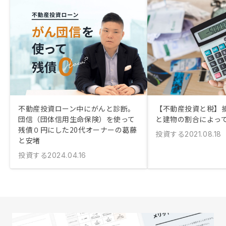
不動産投資ローン中にがんと診断。
【不動産投資と税】
団信（団体信用生命保険）を使って
と建物の割合によっ
残債０円にした20代オーナーの葛藤
投資する
2021.08.18
と安堵
投資する
2024.04.16