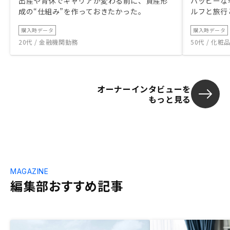
出産や育休でキャリアが変わる前に、資産形
ハッピーな
成の“仕組み”を作っておきたかった。
ルフと旅行
購入時データ
購入時データ
20代 / 金融機関勤務
50代 / 化
オーナーインタビューを
もっと見る
MAGAZINE
編集部おすすめ記事