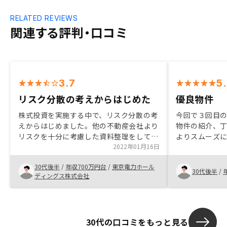
RELATED REVIEWS
関連する評判・口コミ
3.7
5
リスク分散の考えからはじめた
優良物件
株式投資を実施する中で、リスク分散の考
今回で３回目
えからはじめました。他の不動産会社より
物件の紹介、
リスクを十分に考慮した資料整理をしてお
よりスムーズに
り、担当者へ細かな質問をしてもしっかり
2022年01月16日
入に対する不
とした回答や補足説明をしてもらったため
が、適時適切
30代後半
/
年収700万円台
/
東京電力ホール
信頼して購入しました。
念事項も払拭
30代後半
/
ディングス株式会社
30代の口コミをもっと見る