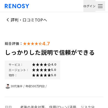
ログイン
評判・口コミTOPへ
4.7
総合評価：
しっかりした説明で信頼ができる
サービス：
4.0
エージェント：
5.0
物件：
5.0
30代後半
/
年収500万円台
/
目的
老後の年金対策、 信用(ローン)活用、 リスク分