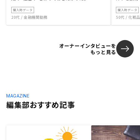
購入時データ
購入時データ
20代 / 金融機関勤務
50代 / 化
オーナーインタビューを
もっと見る
MAGAZINE
編集部おすすめ記事