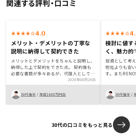
関連する評判・口コミ
4.0
4
メリット・デメリットの丁寧な
検討に値す
説明に納得して契約できた
く、魅力的
メリットとデメリットをちゃんと説明し、
投資として考
納得した上で契約をできた点。 契約後も
他社よりも安
必要な書類が多々あるが、代理人として入
す。またREN
手してくれるので、手間が省けた点。不動
2020年08月26日
る為、提案し
産2件目以降は手数料が安くなるなどの特
に値するもの
典。
30代後半
/
年収1600万円台
30代後半
/
30代の口コミをもっと見る