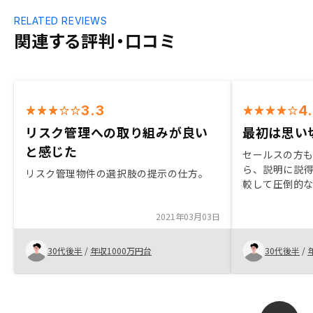
RELATED REVIEWS
関連する評判・口コミ
3.3
4
リスク管理への取り組みが良い
最初は思い
と感じた
セールスの方
ら、説明に説
リスク管理物件の選択肢の提示の仕方。
較して圧倒的
物件を紹介頂
きサポートも
2021年03月03日
な手続きとな
30代後半
/
年収1000万円台
30代後半
/