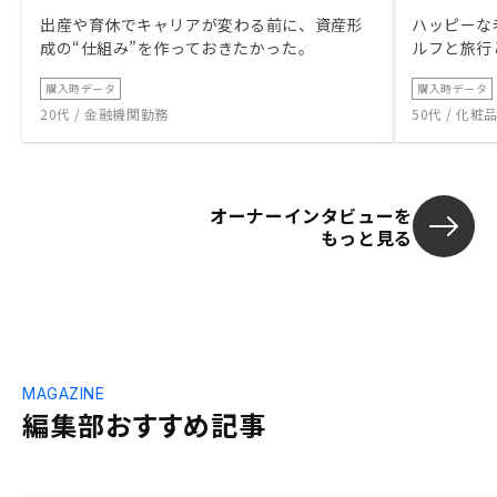
出産や育休でキャリアが変わる前に、資産形
ハッピーな
成の“仕組み”を作っておきたかった。
ルフと旅行
購入時データ
購入時データ
20代 / 金融機関勤務
50代 / 化
オーナーインタビューを
もっと見る
MAGAZINE
編集部おすすめ記事