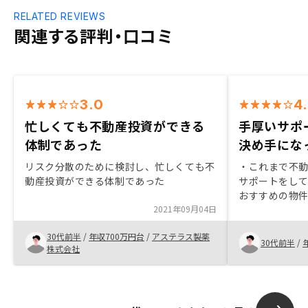
RELATED REVIEWS
関連する評判・口コミ
3.0
4
忙しくても不動産投資ができる
手厚いサポ
体制であった
決め手にな
リスク分散のために検討し、忙しくても不
・これまで不
動産投資ができる体制であった
サポートをし
おすすめの物
2021年09月04日
始しました。
き、自分の目
30代前半
/
年収700万円台
/
アステラス製薬
ため購入しま
30代前半
/
株式会社
優良な物件がR
す。アプリ「RE
RENOSY）
来るので、フ