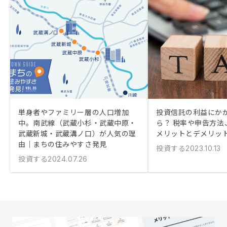
単身者やファミリー層の人口増加
投資信託の利益にか
中。南武線（武蔵小杉・武蔵中原・
ら？ 税率や申告方法、
武蔵新城・武蔵溝ノ口）が人気の理
メリットとデメリッ
由｜まちの住みやすさ発見
投資する
2023.10.13
投資する
2024.07.26