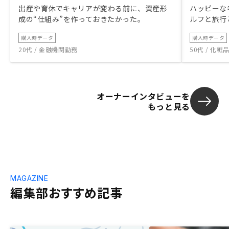
出産や育休でキャリアが変わる前に、資産形
ハッピーな
成の“仕組み”を作っておきたかった。
ルフと旅行
購入時データ
購入時データ
20代 / 金融機関勤務
50代 / 化
オーナーインタビューを
もっと見る
MAGAZINE
編集部おすすめ記事