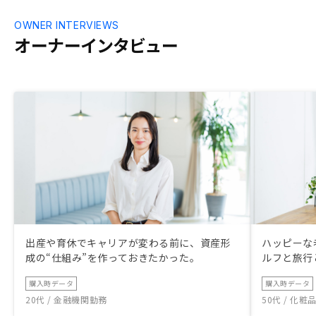
OWNER INTERVIEWS
オーナーインタビュー
出産や育休でキャリアが変わる前に、資産形
ハッピーな
成の“仕組み”を作っておきたかった。
ルフと旅行
購入時データ
購入時データ
20代 / 金融機関勤務
50代 / 化