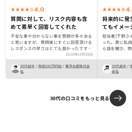
4.0
4
質問に対して、リスク内容も含
将来的に発
めて素早く回答してくれた
てもイメー
不安な事や分からない事を質問が多々ある
担当者(下野さ
と思いますが、質問後にすぐに回答頂ける
った。更に私
レスポンスの早さはとても良かったです。
ら話を聞き、
将来のリスクも含めた提案内容だったので
2020年10月28日
けで、より安
信頼でき、購入を決断しました。不動産投
来的に発生す
30代前半
/
年収500万円台
/
東洋水産株式会
30代前半
/
資には良いイメージを持たない人も多いで
ーションで分
社
会社
す。その辺の見えない部分しっかりと透明
性がある説明をしてくれる貴社は信頼でき
ると感じました。これからも沢山の人が始
められるよう、拡大していってほしいで
30代の口コミをもっと見る
す。 また、現在も色々なサービスを提供
していて、今後も新しいプラットフォーム
など、更に進化されていくと思います。利
益の一部を新サービスなどオーナー還元頂
けたら凄く嬉しいです。