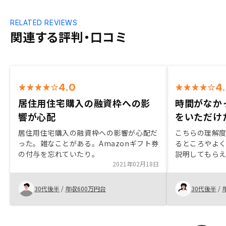
RELATED REVIEWS
関連する評判・口コミ
4.0
4
居住用住宅購入の融資枠への影
時間がなか
響が心配
をいただけ
居住用住宅購入の融資枠への影響が心配だ
こちらの理解
った。雑なことがある。Amazonギフト券
るところやよ
の付与を忘れていたり。
説明してもら
2021年02月18日
かなか時間が
てくれて、非
当の営業の方
30代後半
/
年収600万円台
30代後半
/
時間があった
えてほしい。
ちらとしては