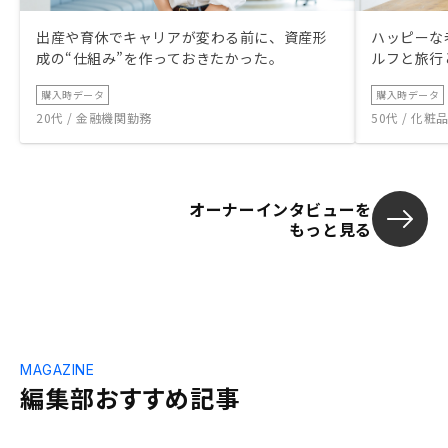
出産や育休でキャリアが変わる前に、資産形
ハッピーな
成の“仕組み”を作っておきたかった。
ルフと旅行
購入時データ
購入時データ
20代 / 金融機関勤務
50代 / 化
オーナーインタビューを
もっと見る
MAGAZINE
編集部おすすめ記事