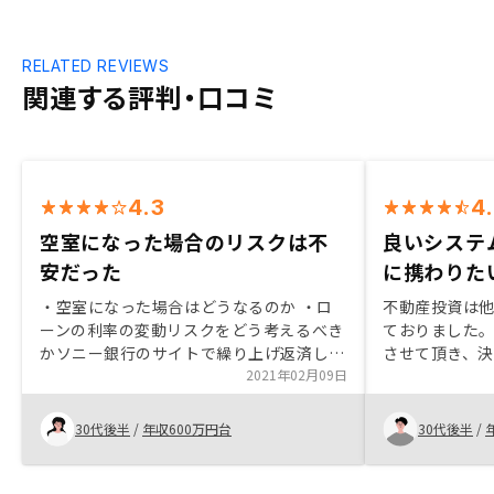
RELATED REVIEWS
関連する評判・口コミ
4.3
4
空室になった場合のリスクは不
良いシステ
安だった
に携わりた
・空室になった場合はどうなるのか ・ロ
不動産投資は
ーンの利率の変動リスクをどう考えるべき
ておりました
かソニー銀行のサイトで繰り上げ返済した
させて頂き、
場合のシミュレーションができることを先
2021年02月09日
掛けているお
に伝えてくださったら、購入検討の際役に
案が良かった点
立った。
オススメも分
30代後半
/
年収600万円台
30代後半
/
したが、提携
にとっては低
点です。金利