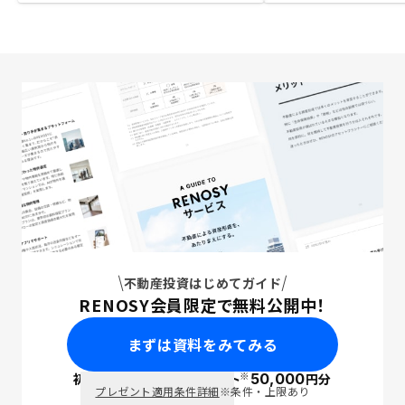
不動産投資はじめてガイド
RENOSY会員限定で無料公開中！
まずは資料をみてみる
※
初回面談で
ポイント
50,000
円分
PayPay
プレゼント適用条件詳細
※条件・上限あり