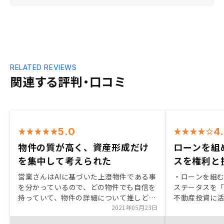
RELATED REVIEWS
関連する評判・口コミ
5.0
4
物件の質が高く、資産形成だけ
ローンを組
を集中して考えられた
スを権利と
営業さんはAIに基づいた上澄物件である事
・ローンを組
を分かっているので、どの物件でも自信を
ステータスを
持っていて、物件の詳細について推しどこ
不動産投資に
ろを細かく説明することがないことに驚き
2021年05月23日
たため。 ・空
ました。加えてリアルタイムでの全物件の
減リスクを最