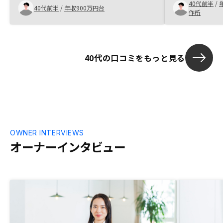
40代前半
/
空き室率を担当営業さんに見せていただい
AIで判定し厳
40代前半
/
年収900万円台
作所
た時に、実稼働している物件の質が高い事
と比べて、マ
を物語っていると思いました。また、資産
た。
形成の見通しに集中して議論できるので、
具体的な出口を描くことができ、まるで不
40代の口コミをもっと見る
動産を保険商品を買うような感じで物事が
進んでいくことが新しいと感じました。購
入時に何歳で出口を迎えるのかを設定した
ら、その期日を達成するためのペーパー資
産の形成方法など、不動産投資とハイブリ
ッドで定期的な経年確認、ポートフォリオ
の確認ができるようなサービスが年ごとで
も良いのであるとより嬉しいと思いまし
OWNER INTERVIEWS
た。
オーナーインタビュー