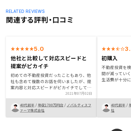
RELATED REVIEWS
関連する評判・口コミ
5.0
3
他社と比較して対応スピードと
初購入
提案がピカイチ
不動産投資を
間が減ってい
初めての不動産投資だったこともあり、他
生活費が十分
社も含めて複数のお話を伺いましたが、提
ネットで検索
案内容と対応スピードがピカイチでして、
まだ購入して
安心して購入することが出来ました。複数
2021年07月02日
のため何とも
社の話を聞くとRENOSYさんの提案が別格
も大事だと思
40代前半
/
年収1700万円台
/
ノバルティスフ
40代前半
/
であることがよく分かると思います。今後
ても良いので
ァーマ株式会社
社
もパートナーとして資産運用の相談をして
いきたいと思います。