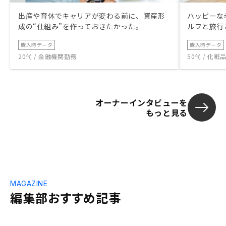
出産や育休でキャリアが変わる前に、資産形
ハッピーな
成の“仕組み”を作っておきたかった。
ルフと旅行
購入時データ
購入時データ
20代 / 金融機関勤務
50代 / 化
オーナーインタビューを
もっと見る
MAGAZINE
編集部おすすめ記事