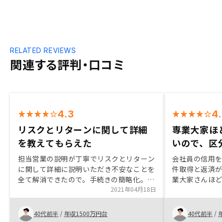
RELATED REVIEWS
関連する評判・口コミ
4.3
4
リスクとリターンに関して詳細
専業大家ほ
を教えてもらえた
いので、区
担当営業の説明が丁寧でリスクとリターン
会社員の信用
に関して詳細に説明いただき不安なことを
件取得と返済
全て解消できたので。手続きの簡略化。
業大家さんほ
（システム活用で十分簡略化されてるとは
2021年04月18日
いという事情
思いますが。）
した。 良い条
貸管理の強み
40代前半
/
年収1500万円台
40代前半
/
等、良いとこ