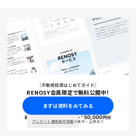
不動産投資はじめてガイド
RENOSY会員限定で無料公開中！
まずは資料をみてみる
※
初回面談で
ポイント
50,000
円分
PayPay
プレゼント適用条件詳細
※条件・上限あり