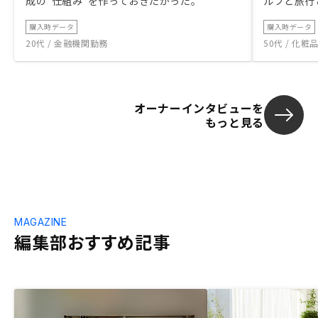
成の“仕組み”を作っておきたかった。
ルフと旅行
購入時データ
購入時データ
20代 / 金融機関勤務
50代 / 化
オーナーインタビューを
もっと見る
MAGAZINE
編集部おすすめ記事