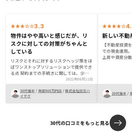
3.3
4
物件はやや高いと感じだが、リ
新しい不動
スクに対しての対策がちゃんと
【不動産投資を
している
での現金運用
上昇や資産分
リスクとそれに対するリスクヘッジ策をほ
ありかと判断
ぼワンストップソリューションで提供でき
も総じて不動
る点 契約までの手続きに関しては、少々
判明したため。
バタバタであったがサポート含め丁寧な対
2021年06月11日
人の紹介、知
応であった諸刃の剣かもしれないが、物件
思った。また
30代後半
/
年収900万円台
/
株式会社日立ハ
の費用が周辺相場より多少高いという部分
30代後半
/
不動産投資の
イテク
を敢えて透明にした上で、それ故に提供で
ルスピリッツ
きる付加価値を前面に押し出すスタイルの
受け渡しまで
方が良いとも感じた。 自身が最後まで悩
た。またスケ
んだのが、相場に対して高い物件を買う価
最後は駆け込
30代の口コミをもっと見る
値があるサービスであるかどうかが悩んだ
てはやや不信
部分である為
た。