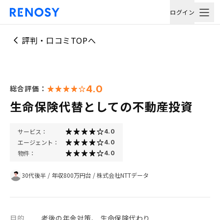
ログイン
評判・口コミTOPへ
4.0
総合評価：
生命保険代替としての不動産投資
サービス：
4.0
エージェント：
4.0
物件：
4.0
30代後半
/
年収800万円台
/
株式会社NTTデータ
目的
老後の年金対策、 生命保険代わり