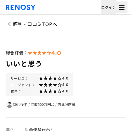
ログイン
評判・口コミTOPへ
4.0
総合評価：
いいと思う
サービス：
4.0
エージェント：
4.0
物件：
4.0
30代後半
/
年収500万円台
/
唐津消防署
目的
生命保険代わり