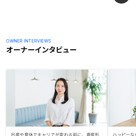
OWNER INTERVIEWS
オーナーインタビュー
出産や育休でキャリアが変わる前に、資産形
ハッピーな