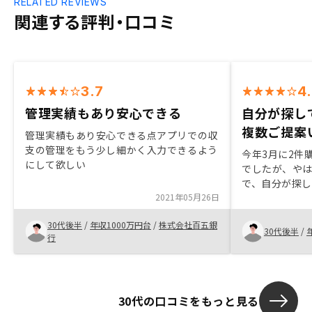
RELATED REVIEWS
関連する評判・口コミ
3.7
4
管理実績もあり安心できる
自分が探し
複数ご提案
管理実績もあり安心できる点アプリでの収
支の管理をもう少し細かく入力できるよう
今年3月に2件
にして欲しい
でしたが、やは
で、自分が探
2021年05月26日
ただいたので
も営業担当の
30代後半
/
年収1000万円台
/
株式会社百五銀
件を明示いた
30代後半
/
行
ながりました
30代の口コミをもっと見る