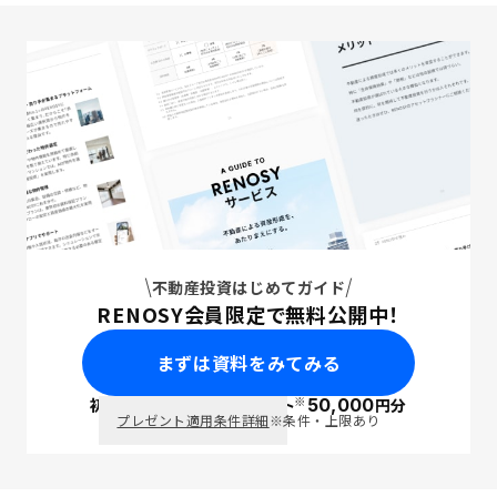
不動産投資はじめてガイド
RENOSY会員限定で無料公開中！
まずは資料をみてみる
※
初回面談で
ポイント
50,000
円分
PayPay
プレゼント適用条件詳細
※条件・上限あり