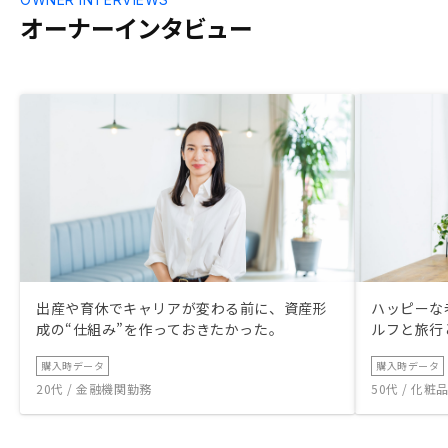
オーナーインタビュー
出産や育休でキャリアが変わる前に、資産形
ハッピーな
成の“仕組み”を作っておきたかった。
ルフと旅行
購入時データ
購入時データ
20代 / 金融機関勤務
50代 / 化