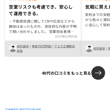
空室リスクも考慮でき、安心し
気軽に買え
て運用できる。
契約までの気
がら色々と資
・不動産投資に関してCMや広告などから
に安心して契約
興味はあったものの、具体的な内容が不明
少し様子をみよ
で問い合わせしました。 営業担当者様が
をすぐに気に
とても分かりやすく、私のペースに合わせ
2023年02月05日
いにも是非薦
て説明してくれて、しっかりとリスクまで
40代前半
/
年収700万円台
/
アスク工場株式
伝えてくれました。 そのリスクをテイク
40代前半
/
会社
出来る範囲でしたので、購入を決定しまし
た。 ・手続き完了までとても丁寧にアテ
ンド頂いたので、スムーズに完了しまし
た。
40代の口コミをもっと見る
OWNER INTERVIEWS