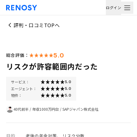
ログイン
評判・口コミTOPへ
5.0
総合評価：
リスクが許容範囲内だった
サービス：
5.0
エージェント：
5.0
物件：
5.0
40代前半
/
年収1000万円台
/
SAPジャパン株式会社
目的
老後の年金対策、 リスク分散