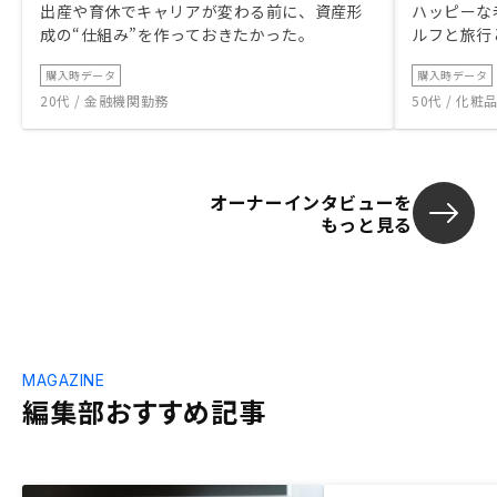
出産や育休でキャリアが変わる前に、資産形
ハッピーな
成の“仕組み”を作っておきたかった。
ルフと旅行
購入時データ
購入時データ
20代 / 金融機関勤務
50代 / 化
オーナーインタビューを
もっと見る
MAGAZINE
編集部おすすめ記事