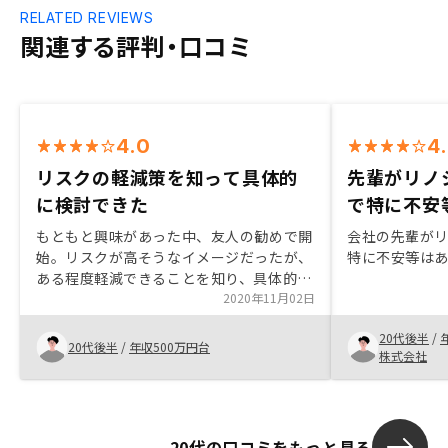
RELATED REVIEWS
関連する評判・口コミ
4.0
4
リスクの軽減策を知って具体的
先輩がリノ
に検討できた
で特に不安
もともと興味があった中、友人の勧めで開
会社の先輩が
始。リスクが高そうなイメージだったが、
特に不安等は
ある程度軽減できることを知り、具体的に
検討できた。同時に複数の物件提案をいた
2020年11月02日
だけると、ありがたい。
20代後半
/
20代後半
/
年収500万円台
株式会社
20代の口コミをもっと見る