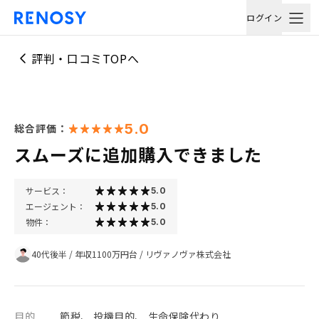
ログイン
評判・口コミTOPへ
5.0
総合評価：
スムーズに追加購入できました
サービス：
5.0
エージェント：
5.0
物件：
5.0
40代後半
/
年収1100万円台
/
リヴァノヴァ株式会社
目的
節税、 投機目的、 生命保険代わり