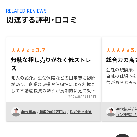
RELATED REVIEWS
関連する評判・口コミ
3.7
5
無駄な押し売りがなく低ストレ
総合力の高
ス
会社の規模感
自社の仕組み
知人の紹介。生命保険などの固定費に疑問
信があると思っ
があり、企業の規模や信頼性による利権と
上、長期のお
して不動産投資のほうが長期的に見て効率
間性を押した
が良いと判断した。純粋比較で、他の非礼
2024年03月19日
ある方は信用出
な不動産投資の売り込みの不信感や不快感
んはそういう
40代後半
/
がなかった。RENOSY、というよりも、不
40代後半
/
年収2000万円台
/
株式会社電通
ョン株式会
動産投資を実施する際に必要な書類対応
は、同じことを複数回記載する無駄な時間
が正直多い。電子化が進めば意識的な障壁
は除去されると思う。