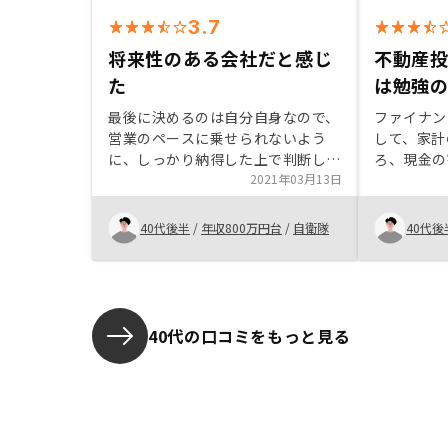
3.7
将来性のある会社だと感じ
不動産
た
は勉強
最後に決めるのは自分自身なので、
ファイナン
営業のペースに乗せられないよう
して、家計
に、しっかり納得した上で判断した
ろ、現金の
方が良いと思います。 GAテクノロ
2021年03月13日
め、リスク
ジーは、安心・将来性あると思うの
投資を検討
で、間違いないと思います。「一部
はいろんな
40代後半
/
年収800万円台
/
自衛隊
40代後
上場企業の部長クラスが売ってくれ
めると良い
とお願いしに来る」「ウチは値引き
しない会社なんで」等は言わない方
が良い。 高飛車に聞こえる。
40代の口コミをもっと見る