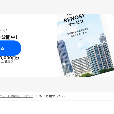
イド
料公開中！
みる
0,000
円分
・上限あり
リノシー）の評判・口コミ
もっと増やしたい