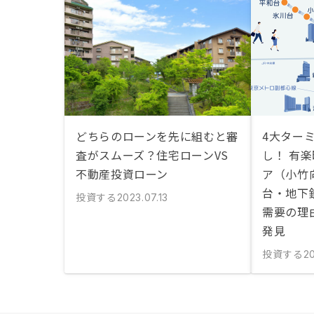
どちらのローンを先に組むと審
4大ター
査がスムーズ？住宅ローンVS
し！ 有
不動産投資ローン
ア（小竹
台・地下
投資する
2023.07.13
需要の理
発見
投資する
20