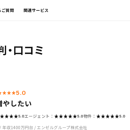
るご質問
関連サービス
判・口コミ
5.0
増やしたい
エージェント：
物件：
5.0
5.0
5.0
/
年収1400万円台
/
エンゼルグループ株式会社