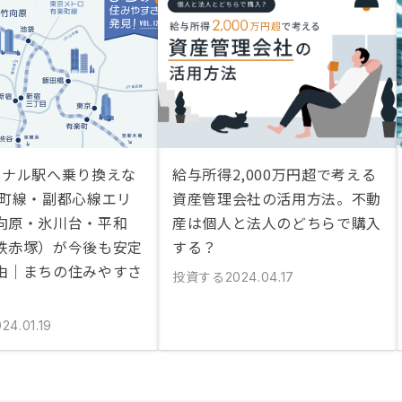
ミナル駅へ乗り換えな
給与所得2,000万円超で考える
楽町線・副都心線エリ
資産管理会社の活用方法。不動
向原・氷川台・平和
産は個人と法人のどちらで購入
鉄赤塚）が今後も安定
する？
由｜まちの住みやすさ
投資する
2024.04.17
24.01.19