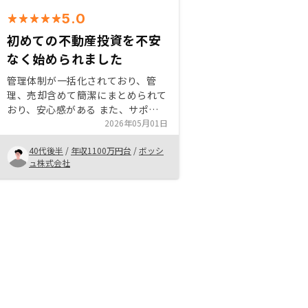
5.0
初めての不動産投資を不安
なく始められました
管理体制が一括化されており、管
理、売却含めて簡潔にまとめられて
おり、安心感がある また、サポー
ト体制もしっかりしており、わから
2026年05月01日
ないことは気軽に質問できて信頼感
40代後半
/
年収1100万円台
/
ボッシ
が高い 運良く良い物件があったの
ュ株式会社
で即購入を決意できました