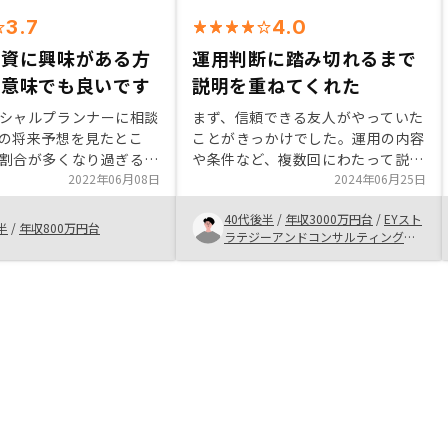
3.7
4.0
投資に興味がある方
運用判断に踏み切れるまで
の意味でも良いです
説明を重ねてくれた
シャルプランナーに相談
まず、信頼できる友人がやっていた
の将来予想を見たとこ
ことがきっかけでした。運用の内容
割合が多くなり過ぎるた
や条件など、複数回にわたって説明
分散を考えてマンション
2022年06月08日
を重ねてくれたことは意思決定に繋
2024年06月25日
しました。検討する際に
がったと思います。最終的に、運用
40代後半
/
年収3000万円台
/
EYスト
会社、物件を比較して決
前提や制約をふまえ、どのように運
半
/
年収800万円台
ラテジーアンドコンサルティング株
と思います。
用するか自分で決めれると判断しま
式会社
した。また、運用についても継続的
にアドバイスをもらえることも安心
に繋がった。