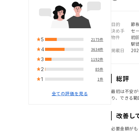
目的
節
決め手
セ
物件
初
5
2175件
駅徒
4
3634件
掲載日
20
3
1192件
2
85件
総評
1
1件
最初は不安が
全ての評価を見る
り、できる範
改善し
必要金額がも