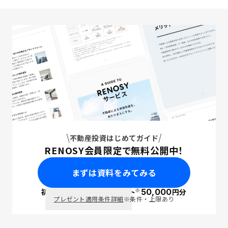
不動産投資はじめてガイド
RENOSY会員限定で無料公開中！
まずは資料をみてみる
※
初回面談で
ポイント
50,000
円分
PayPay
プレゼント適用条件詳細
※条件・上限あり