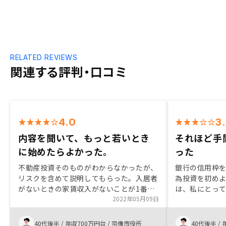
RELATED REVIEWS
関連する評判・口コミ
4.0
3
内容を聞いて、もっと若いとき
それほど手
に始めたらよかった。
った
不動産投資そのものがわからなかったが、
銀行の信用枠
リスクを含めて説明してもらった。入居者
為投資を初めよ
がないときの家賃収入がないことが1番の
は、私にとっ
不安だったが、それも解消できた。家賃の
2022年05月09日
ありましたが
回収、退去後の対応、リフォーム提案な
でやらない理
ど、すべてお任せなのもよかった。最初に
しました。 ま
40代後半
/
年収700万円台
/
宗像市役所
40代後半
/