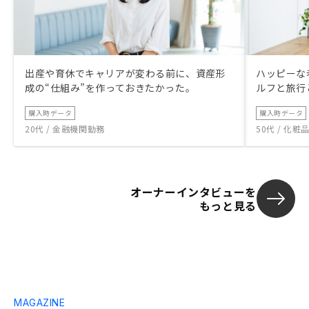
出産や育休でキャリアが変わる前に、資産形
ハッピーな
成の“仕組み”を作っておきたかった。
ルフと旅行
購入時データ
購入時データ
20代 / 金融機関勤務
50代 / 化
オーナーインタビューを
もっと見る
MAGAZINE