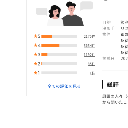
目的
節
決め手
リ
物件
追
5
2175件
駅徒
4
3634件
駅徒
駅徒
3
1192件
掲載日
20
2
85件
1
1件
総評
全ての評価を見る
周囲の人々（
から聞いたこ