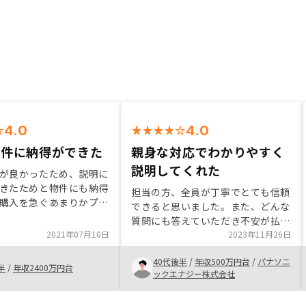
4.0
4.0
物件に納得ができた
親身な対応でわかりやすく
説明してくれた
が良かったため、説明に
きたためと物件にも納得
担当の方、全員が丁寧でとても信頼
購入を急ぐあまりかプラ
できると思いました。また、どんな
認が甘かった物件があ
質問にも答えていただき不安が払拭
場で何度も書き直したこ
2021年07月10日
できてよかったです。運用後もよい
2023年11月26日
ので、思い込みで契約書
お付き合いしていきたいと思いま
、事前に細部まで意思確
40代後半
/
年収500万円台
/
パナソニ
す。今回は大阪の物件を契約したの
半
/
年収2400万円台
しいと思う。
ックエナジー株式会社
で、次回は東京の物件を契約できれ
ばと思います。