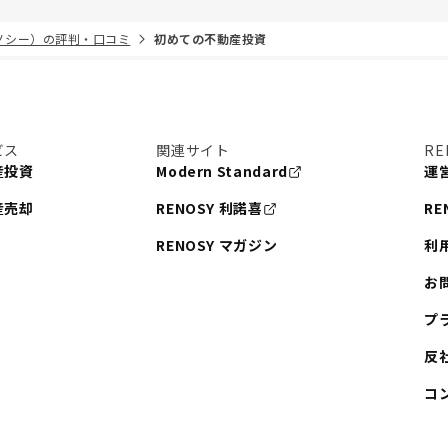
リノシー）の評判・口コミ
初めての不動産投資
ビス
関連サイト
RE
産投資
Modern Standard
運
産売却
RENOSY 利諾喜
RE
RENOSY マガジン
利
お
プ
反
コ