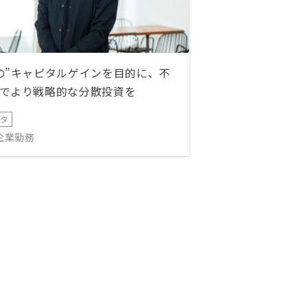
の”キャピタルゲインを目的に、不
でより戦略的な分散投資を
ータ
IT企業勤務