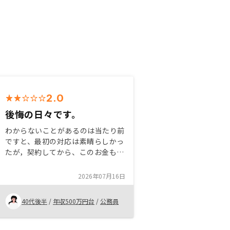
2.0
後悔の日々です。
わからないことがあるのは当たり前
ですと、最初の対応は素晴らしかっ
たが，契約してから、このお金もこ
のお金もかかるの？と言うことが多
かった。その都度『ちゃんと説明し
2026年07月16日
ました』と言われ続けたが、メモも
していない、文書でももらっていな
40代後半
/
年収500万円台
/
公務員
い、どこにも記載されていなかっ
た。お金に関しては大切なことなの
で、何度も説明して欲しかった。良