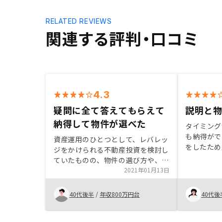
RELATED REVIEWS
関連する評判・口コミ
4.3
疑問に全て答えてもらえて
説明と
納得して物件が選べた
タイミング
も納得がで
資産運用のひとつとして、レバレッ
をしたため
ジをかけられる不動産投資を検討し
ンなどの確
ていたものの、物件の選び方や、管
り、契約の
理、運用に不安があったが、担当の
2021年01月13日
とがあった
方が疑問については全て答えて頂い
を作成せず
て、納得行く物件を選ぶことができ
40代後半
/
年収800万円台
40代後
認をしてほ
た。 アプリで情報が見れるのも魅
力を感じてます。 投資としての結