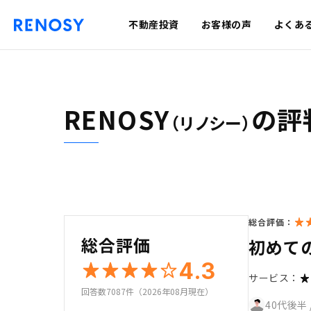
不動産投資
お客様の声
よくあ
RENOSY
の評
（リノシー）
総合評価：
総合評価
初めて
4.3
サービス：
回答数7087件（2026年08月現在）
40代後半