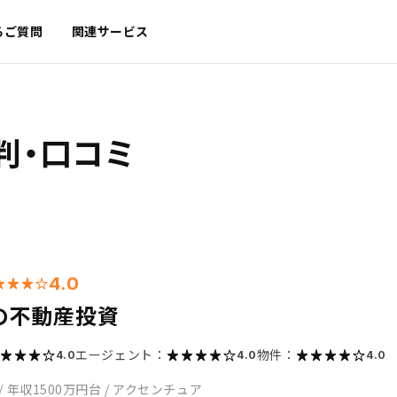
るご質問
関連サービス
判・口コミ
4.0
の不動産投資
エージェント：
物件：
4.0
4.0
4.0
/
年収1500万円台
/
アクセンチュア