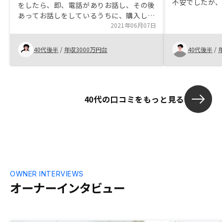
不安でしたが
をしたら、即、電話がありお話し、その後
いた不安を一
あってお話しをしているうちに、購入して
強く、丁寧に
みようかなと思うに至りました。決め手と
2021年06月07日
した決め手と
しては、サポート体制がしっかりしていそ
うなところや、アプリで簡単に管理ができ
40代後半
/
年収3000万円台
40代後半
/
るところがよいと思いました。今のとこ
ろ、特に思いつきません。
40代の口コミをもっと見る
OWNER INTERVIEWS
オーナーインタビュー