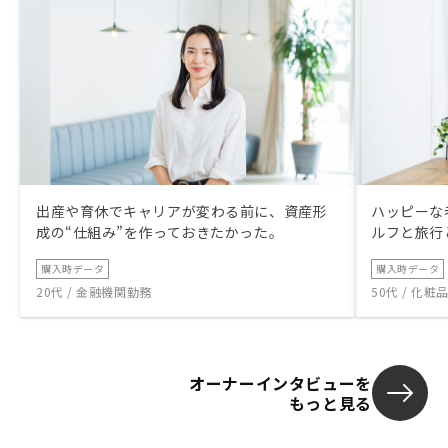
出産や育休でキャリアが変わる前に、資産形
ハッピーな
成の“仕組み”を作っておきたかった。
ルフと旅行
購入時データ
購入時データ
20代 / 金融機関勤務
50代 / 化
オーナーインタビューを
もっと見る