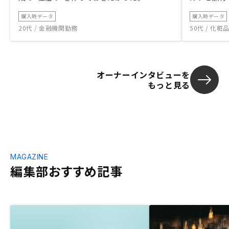
購入時データ
購入時データ
20代 / 金融機関勤務
50代 / 化
オーナーインタビューを
もっと見る
MAGAZINE
編集部おすすめ記事