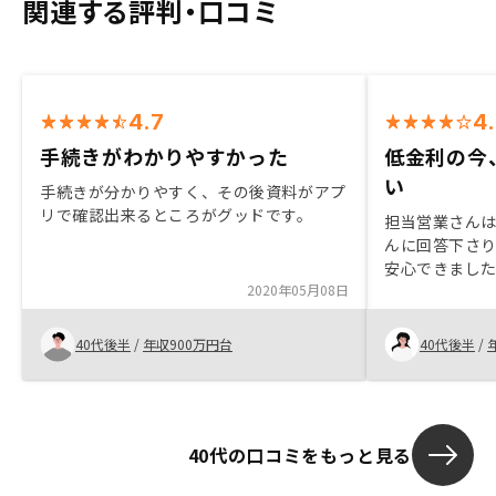
関連する評判・口コミ
4.7
4
手続きがわかりやすかった
低金利の今
い
手続きが分かりやすく、その後資料がアプ
リで確認出来るところがグッドです。
担当営業さん
んに回答下さ
安心できまし
2020年05月08日
ること、FPと
に考えて返済
とが決め手とな
40代後半
/
年収900万円台
40代後半
/
といって押しき
でも未来を保
だけを基準に
不都合もある
40代の口コミをもっと見る