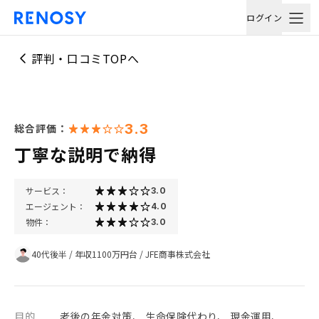
ログイン
評判・口コミTOPへ
3.3
総合評価：
丁寧な説明で納得
サービス：
3.0
エージェント：
4.0
物件：
3.0
40代後半
/
年収1100万円台
/
JFE商事株式会社
目的
老後の年金対策、 生命保険代わり、 現金運用、