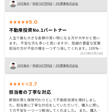
20代後半
/
年収700万円台
/
JFE商事株式会社
5.0
不動産投資No.1パートナー
人生で最も大きな金額の買い物になる方が大半かと思い
ます。 不安な方も多いと思いますが、知識の豊富な営業
担当の方が不安の種を一つずつ消してくれます。100%利
益が出る保証はないですが、投資商品の一つとしては確
2023年05月18日
実に優良な商品だと思ってます。Renosyはその手助けを
してくれるNo.1パートナーです。
20代後半
/
年収500万円台
/
JFE商事株式会社
3.7
担当者の丁寧な対応
節税対策と保険代わりとして不動産投資を検討しまし
た。担当者に丁寧な対応をしていただいて、購入に際し
ての不安を一つ一つ解消してくれました。 また、購入後