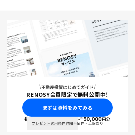
不動産投資はじめてガイド
RENOSY会員限定で無料公開中！
まずは資料をみてみる
※
初回面談で
ポイント
50,000
円分
PayPay
プレゼント適用条件詳細
※条件・上限あり