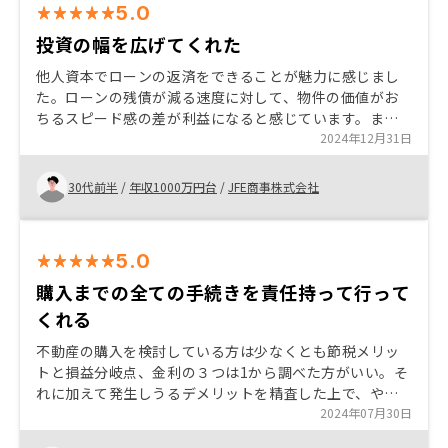
5.0
投資の幅を広げてくれた
他人資本でローンの返済をできることが魅力に感じまし
た。ローンの残債が減る速度に対して、物件の価値がお
ちるスピード感の差が利益になると感じています。また
セールスの方も真摯に対応くださるところが決め手でし
2024年12月31日
た。
30代前半
/
年収1000万円台
/
JFE商事株式会社
5.0
購入までの全ての手続きを責任持って行って
くれる
不動産の購入を検討している方は少なくとも節税メリッ
トと損益分岐点、金利の３つは1から調べた方がいい。そ
れに加えて発生しうるデメリットを精査した上で、やり
たいと思うなら今すぐ始めた方がいい。ただ、雑費の損
2024年07月30日
金算入の観点で下半期から始めると大変。