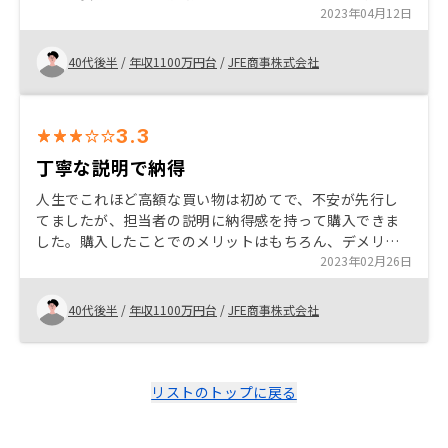
も専用アプリでの管理体制も魅力の一つと感じていま
2023年04月12日
す。 アプリ管理で物件にかかった保険などのコストも含
め管理できると良い。また、 一件毎の実績も見れるとあ
40代後半
/
年収1100万円台
/
JFE商事株式会社
りがたい。
3.3
丁寧な説明で納得
人生でこれほど高額な買い物は初めてで、不安が先行し
てましたが、担当者の説明に納得感を持って購入できま
した。購入したことでのメリットはもちろん、デメリッ
トも細かく説明してくれ、不安なことを丁寧に解決して
2023年02月26日
くれました。
40代後半
/
年収1100万円台
/
JFE商事株式会社
リストのトップに戻る