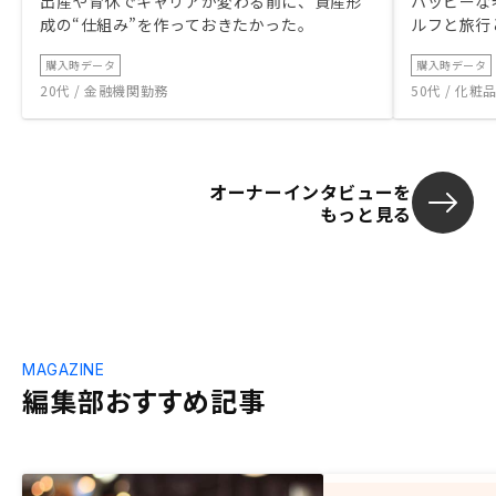
出産や育休でキャリアが変わる前に、資産形
ハッピーな
成の“仕組み”を作っておきたかった。
ルフと旅行
購入時データ
購入時データ
20代 / 金融機関勤務
50代 / 化
オーナーインタビューを
もっと見る
MAGAZINE
編集部おすすめ記事