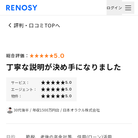
ログイン
評判・口コミTOPへ
5.0
総合評価：
丁寧な説明が決め手になりました
サービス：
5.0
エージェント：
5.0
物件：
5.0
30代後半
/
年収1500万円台
/
日本オラクル株式会社
目的
節税、 老後の年金対策、 信用(ローン)活用