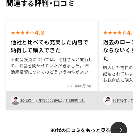
関連する評判・口コミ
4.3
4
他社と比べても充実した内容で
過去のロー
納得して購入できた
ならないく
た
不動産投資については、他社さんと並行し
て、お話を聞かせていただきました。 不
購入した物件
動産投資についてのどういう物件がよいか
記載されてい
や、物件を比較してのメリット、デメリッ
も総合的に購
トの説明については、もう一段詳しく丁寧
2020年06月24日
でした。 今ま
に説明いただけるといいと思いましたが、
に関与した事
物件のバリエーションも多く、対応も全般
は他と比べも
30代後半
/
年収600万円台
/
TIS株式会社
30代後半
/
的に丁寧で、こちらから詳しく聞くとわか
驚きました。
りやすく説明してくれました。また、管理
が、名前と顔
プランの切り替えができる点も魅力に感じ
で、その辺が
ましたので、時間をかけて迷いましたが、
くなると思い
納得して購入に踏み切れました。不動産投
30代の口コミをもっと見る