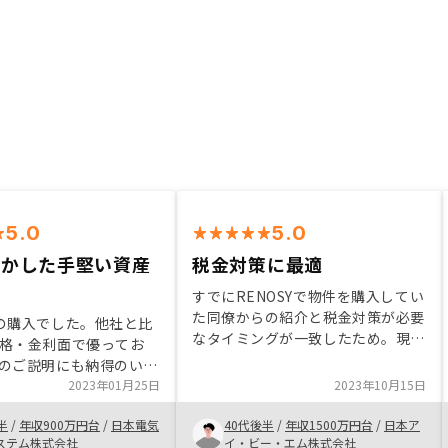
5.0
5.0
生かした手堅い資産
税金対策に最適
すでにRENOSYで物件を購入してい
た同僚からの紹介と税金対策が必要
の購入でした。他社と比
なタイミングが一致したため。現在
格・金利面で優ってお
の収入から、どの程度の税金圧縮が
のご説明にも納得のいく
可能なのか、具体的に提示してもら
たことから即日即決しま
2023年01月25日
2023年10月15日
えたのは良かった。今後、確定申告
は他のリスク商品で運用
などのサポートについても期待して
半
/
年収900万円台
/
日本電気
40代後半
/
年収1500万円台
/
日本ア
信用を生かした手堅い資
います。
ステム株式会社
イ・ビー・エム株式会社