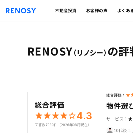
不動産投資
お客様の声
よくあ
RENOSY
の評
（リノシー）
総合評価：
総合評価
物件選
4.3
サービス：
回答数7090件（2026年08月現在）
40代後半