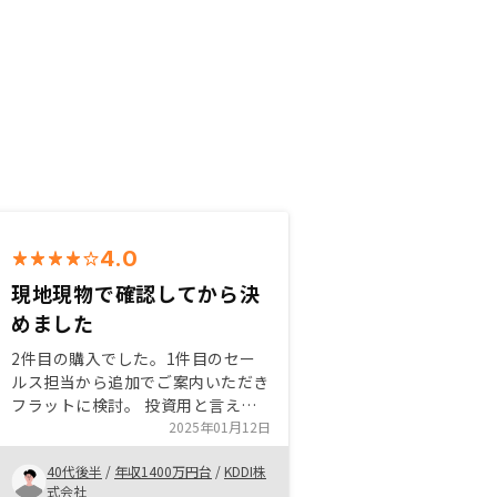
4.0
現地現物で確認してから決
めました
2件目の購入でした。1件目のセー
ルス担当から追加でご案内いただき
フラットに検討。 投資用と言えど
も自分が住みたいと思える物件にし
2025年01月12日
たいため、「いい物件ほど急いだほ
40代後半
/
年収1400万円台
/
KDDI株
うがいいですよ」と言われつつも、
式会社