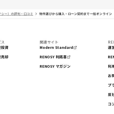
リノシー）の評判・口コミ
物件選びから購入・ローン契約まで一括オンライン
ビス
関連サイト
RE
産投資
Modern Standard
運
産売却
RENOSY 利諾喜
RE
RENOSY マガジン
利
お
プ
反
コ