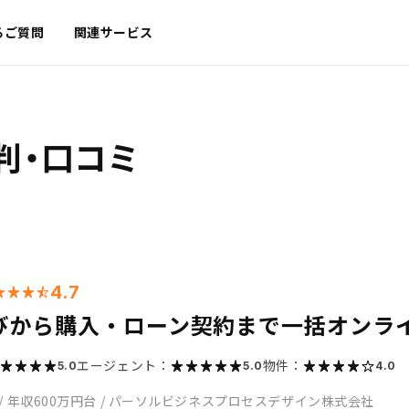
るご質問
関連サービス
判・口コミ
4.7
びから購入・ローン契約まで一括オンラ
エージェント：
物件：
5.0
5.0
4.0
/
年収600万円台
/
パーソルビジネスプロセスデザイン株式会社