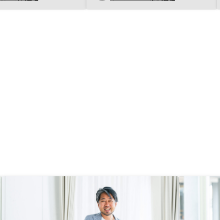
効であることから余力の
今後も購入を考えていま
方もこちらの属性を加味
利となる提案を継続して
、不動産投資のような長
合いでも安心して信頼で
いと感じています。アプ
できる物件情報の量を増
だけるとより良いと感じ