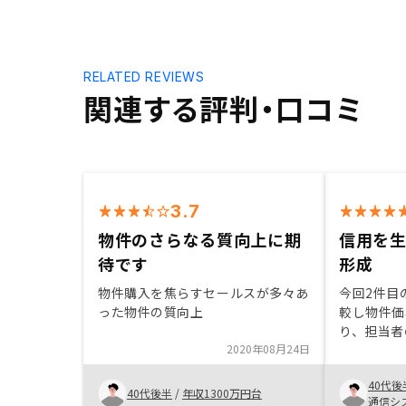
RELATED REVIEWS
関連する評判・口コミ
3.7
物件のさらなる質向上に期
信用を
待です
形成
物件購入を焦らすセールスが多々あ
今回2件目
った物件の質向上
較し物件価
り、担当者
2020年08月24日
内容であっ
した。現金
40代後
しており、
40代後半
/
年収1300万円台
通信シ