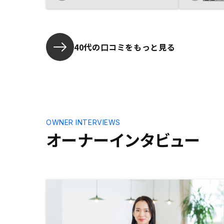
産形成に有
許す限りで
す。営業の
し、最も有
頂けており
40代の口コミをもっと見る
期のお付き
きる点が良
リから検索
やしていた
ています。
OWNER INTERVIEWS
オーナーインタビュー