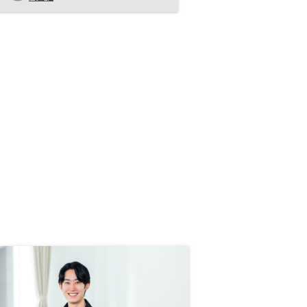
現地で現物確認してから家族と相談
して決めました。 いくつか物件見
て、街の雰囲気や物件がイメージと
違ったものもあった一方、現地現物
視察で「これは！」と思う物件で、
他の方に先を越されることもありま
したが、それはご縁がなかったと考
えるようにしてます。 後悔されな
いよう、みなさんご自身の判断軸を
持たれたほうがよいと思います。物
件は人が住むものなので、内覧はで
きないにしても、投資対象のマンシ
ョンを実際に見て決めるべきと思い
ます。