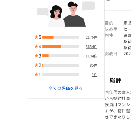
目的
家賃
決め手
セ
物件
追
5
2176件
駅徒
4
3634件
駅徒
掲載日
20
3
1194件
2
85件
1
1件
総評
全ての評価を見る
同年代の友人
から契約社員
投資用マンシ
すが、物件選
きできたりし