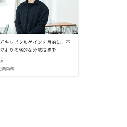
の”キャピタルゲインを目的に、不
でより戦略的な分散投資を
ータ
IT企業勤務