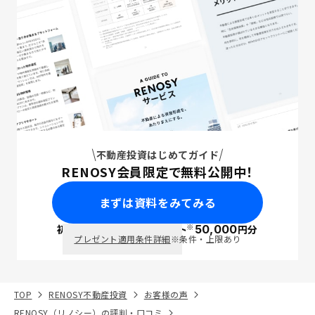
不動産投資はじめてガイド
RENOSY会員限定で無料公開中！
まずは資料をみてみる
※
初回面談で
ポイント
50,000
円分
PayPay
プレゼント適用条件詳細
※条件・上限あり
TOP
RENOSY不動産投資
お客様の声
RENOSY（リノシー）の評判・口コミ