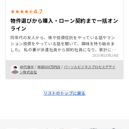
4.7
物件選びから購入・ローン契約まで一括オン
ライン
同年代の友人から、株や投資信託をやっている話やマン
ション投資をやっている話を聞いて、興味を持ち始めま
した。 私の妻が派遣社員から契約社員になり、家計に余
裕が出てきそうだったので、将来を考えた資産形成を考
2025年10月24日
え始めました。 以前から親からも勧められていた投資用
40代後半
/
年収600万円台
/
パーソルビジネスプロセスデザイ
マンションを探そうとしたとき、RENOSYのサイトを見
ン株式会社
つけて、登録したことがきっかけです。 自分で一から見
つけるのは大変ですが、物件選びの考え方やAI査定した
物件をおすすめしてくれたり、購入後のローン手続きま
で含めて一貫してオンラインと郵送で手続きできたりし
リストのトップに戻る
て、簡便でやりやすかったです。