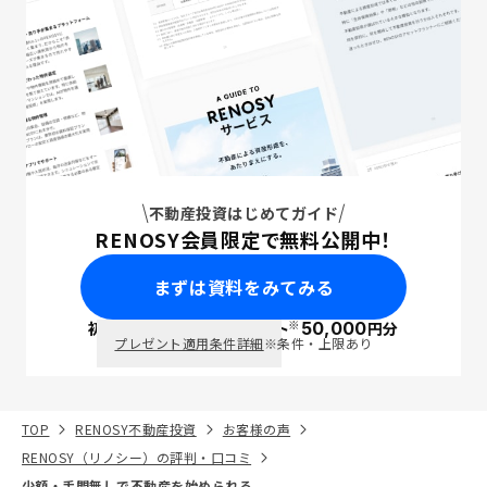
不動産投資はじめてガイド
RENOSY会員限定で無料公開中！
まずは資料をみてみる
※
初回面談で
ポイント
50,000
円分
PayPay
プレゼント適用条件詳細
※条件・上限あり
TOP
RENOSY不動産投資
お客様の声
RENOSY（リノシー）の評判・口コミ
少額・手間無しで不動産を始められる