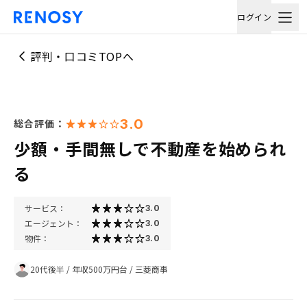
ログイン
評判・口コミTOPへ
3.0
総合評価：
少額・手間無しで不動産を始められ
る
サービス：
3.0
エージェント：
3.0
物件：
3.0
20代後半
/
年収500万円台
/
三菱商事