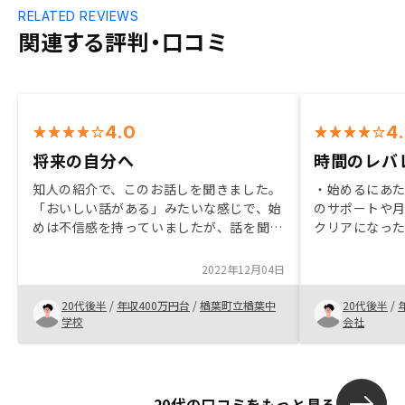
RELATED REVIEWS
関連する評判・口コミ
4.0
4
将来の自分へ
時間のレバ
知人の紹介で、このお話しを聞きました。
・始めるにあ
「おいしい話がある」みたいな感じで、始
のサポートや
めは不信感を持っていましたが、話を聞い
クリアになった
てみると、丁寧な説明でわかりやすく説明
て、不動産投
していただきました。「未来の自分への投
くわかった点 
2022年12月04日
資」と考えて、その時を楽しみにしたいと
て、対面での
思います。
つスムーズで
20代後半
/
年収400万円台
/
楢葉町立楢葉中
20代後半
/
より具体的に
学校
会社
があるかと思
20代の口コミをもっと見る