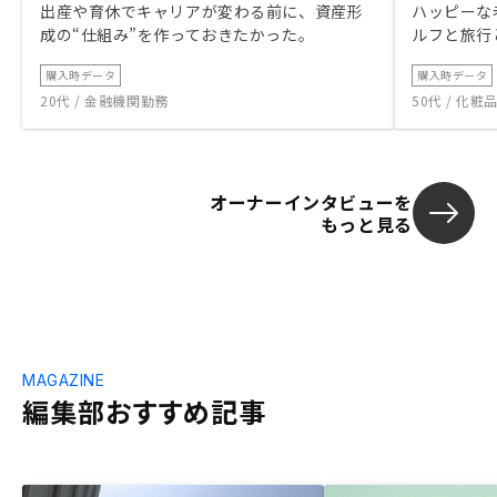
出産や育休でキャリアが変わる前に、資産形
ハッピーな
成の“仕組み”を作っておきたかった。
ルフと旅行
購入時データ
購入時データ
20代 / 金融機関勤務
50代 / 化
オーナーインタビューを
もっと見る
MAGAZINE
編集部おすすめ記事