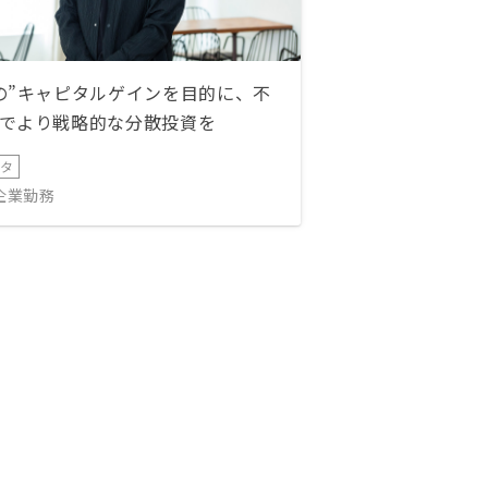
の”キャピタルゲインを目的に、不
でより戦略的な分散投資を
ータ
IT企業勤務