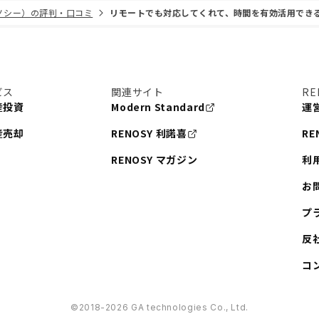
リノシー）の評判・口コミ
リモートでも対応してくれて、時間を有効活用でき
ビス
関連サイト
RE
産投資
Modern Standard
運
産売却
RENOSY 利諾喜
RE
RENOSY マガジン
利
お
プ
反
コ
©︎2018-2026 GA technologies Co., Ltd.