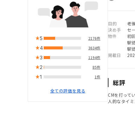
目的
老
決め手
セ
物件
初
5
2176件
駅徒
4
3634件
駅徒
掲載日
20
3
1194件
2
85件
1
1件
総評
全ての評価を見る
CMを打って
人的なタイミ