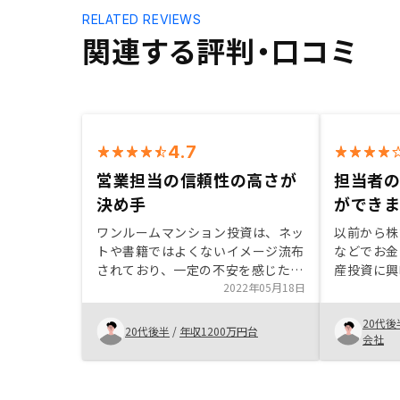
RELATED REVIEWS
関連する評判・口コミ
4.7
営業担当の信頼性の高さが
担当者
決め手
ができ
ワンルームマンション投資は、ネッ
以前から株
トや書籍ではよくないイメージ流布
などでお金
されており、一定の不安を感じた
産投資に興
が、営業担当の方の信頼性が他社と
2022年05月18日
介という形
比べて段違いに高く、他の社員の
とができ、
20代後
方々も素晴らしい方が多かったた
はリスクも
20代後半
/
年収1200万円台
会社
め、この会社であれば取引したいと
で、何年保
思えた。物件についても、その物件
が、購入し
が優れている点を丁寧に説明しても