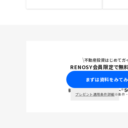
不動産投資はじめてガ
RENOSY会員限定で無
まずは資料をみて
※
初回面談で
ポイント
5
PayPay
プレゼント適用条件詳細
※条件