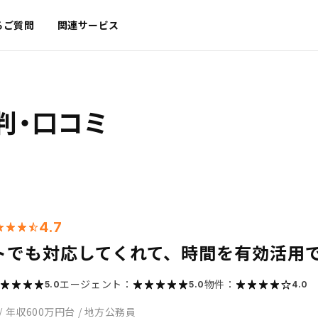
るご質問
関連サービス
判・口コミ
4.7
トでも対応してくれて、時間を有効活用
エージェント：
物件：
5.0
5.0
4.0
/
年収600万円台
/
地方公務員