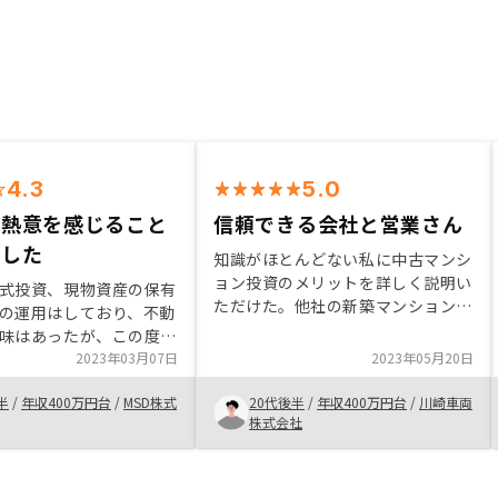
4.3
5.0
の熱意を感じること
信頼できる会社と営業さん
ました
知識がほとんどない私に中古マンシ
ョン投資のメリットを詳しく説明い
式投資、現物資産の保有
ただけた。他社の新築マンションと
の運用はしており、不動
比較すると伝えた際も、急かさずに
味はあったが、この度紹
待ってくれたのが好印象だった。営
できっかけをいただくこ
2023年03月07日
2023年05月20日
業さんが信頼できると思った。以上
投資に至った。基本的に
からリノシーに決めた。
半
/
年収400万円台
/
MSD株式
20代後半
/
年収400万円台
/
川崎車両
許容範囲だと認識したの
株式会社
有するかは分からない
ました