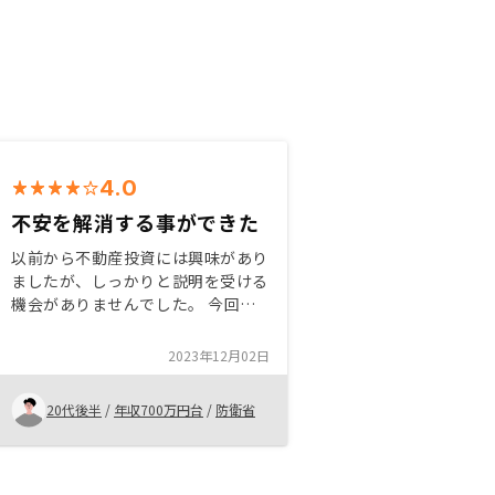
4.0
不安を解消する事ができた
以前から不動産投資には興味があり
ましたが、しっかりと説明を受ける
機会がありませんでした。 今回一
から説明をしていただき、特に個人
的にも気になっていたリスクや購入
2023年12月02日
後の物件の管理など、不安な事柄に
ついては時間を設けて丁寧に説明し
20代後半
/
年収700万円台
/
防衛省
て頂き、解消することができまし
た。その結果物件を不安なく購入す
る事ができました。