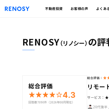
不動産投資
お客様の声
よくあ
RENOSY
の評
（リノシー）
総合評価：
総合評価
リモー
4.3
サービス：
回答数7090件（2026年08月現在）
20代後半