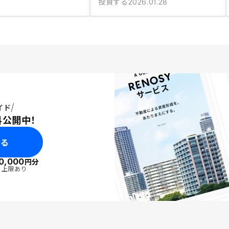
投資する
2026.01.28
イド
料公開中！
みる
0,000
円分
・上限あり