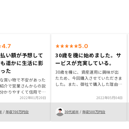
4.7
5.0
支払い額が予想して
30歳を機に始めました。サ
りも遥かに生活に影
ービスが充実している。
かった
30歳を機に、資産運用に興味が出
たため、今回購入させていただきま
な買い物で不安があった
した。また、御社で購入した理由は
紹介で営業さんからの説
友人に多く利用してる人がいて、信
分かりやすくて信用でき
頼ができたため。GAテクノロジー
 月々の支払い額が予想
2022年01月20日
2022年05月04日
の手数料も安いため、始めやすかっ
りも遥かに生活に影響が
たためです。
と 担当営業さんは質問
半
/
年収700万円台
30代前半
/
年収500万円台
てスムーズに解決してく
よかったです