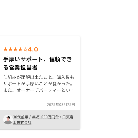
4.0
手厚いサポート、信頼でき
る営業担当者
仕組みが理解出来たこと、購入後も
サポートが手厚いことが良かった。
また、オーナーずパーティーという
形でオーナーと会える仕組みも非常
に魅力的だった。 書類手続きなど
2025年03月25日
かなり臨機応変に対応いただけるの
で安心感を感じる。物件を善し悪し
30代前半
/
年収1000万円台
/
日東電
についてもう少し詳細が分かりやす
工株式会社
いと嬉しい。 出口戦略もふくめた
提案だとよりイメージしやすい。