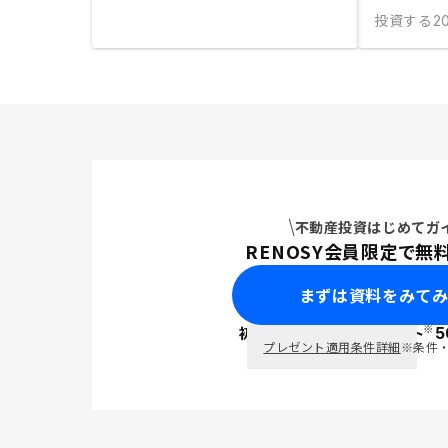
投資する
20
不動産投資はじめてガ
RENOSY会員限定で無
まずは資料をみて
※
初回面談で
ポイント
5
PayPay
プレゼント適用条件詳細
※条件