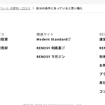
リノシー）の評判・口コミ
自分の条件にあっていると思い購入
ビス
関連サイト
RE
産投資
Modern Standard
運
産売却
RENOSY 利諾喜
RE
RENOSY マガジン
利
お
プ
反
コ