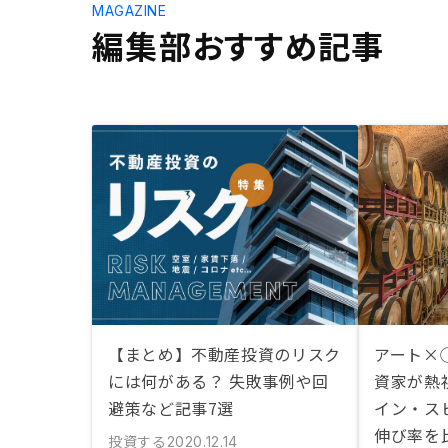
MAGAZINE
編集部おすすめ記事
【まとめ】不動産投資のリスク
アート×
には何がある？ 失敗事例や回
資家が熱
避策など記事7選
イン・ス
伸び率を
投資する
2020.12.14