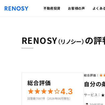
不動産投資
お客様の声
よくあ
RENOSY
の評
（リノシー）
総合評価：
総合評価
自分の
4.3
サービス：
回答数7087件（2026年08月現在）
30代前半