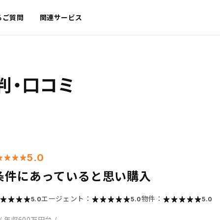
るご質問
関連サービス
判・口コミ
5.0
条件にあっていると思い購入
エージェント：
物件：
5.0
5.0
5.0
/
年収600万円台
/