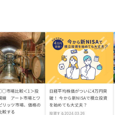
◯◯市場比較＜1＞投
日経平均株価がついに4万円突
視線 アート市場とワ
破！ 今から新NISAで積立投資
ピリッツ市場、価格の
を始めても大丈夫？
比較する
投資する
2024.03.26