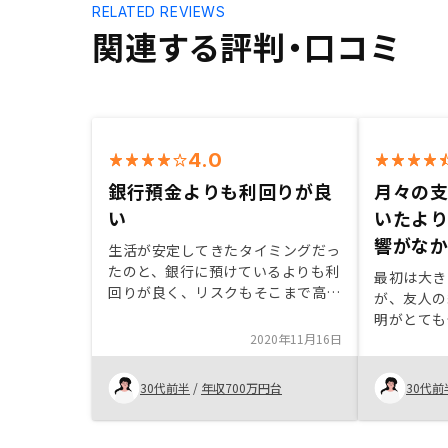
RELATED REVIEWS
関連する評判・口コミ
4.0
銀行預金よりも利回りが良
月々の
い
いたよ
響がな
生活が安定してきたタイミングだっ
たのと、銀行に預けているよりも利
最初は大き
回りが良く、リスクもそこまで高く
が、友人の
ないとわかったから特にありません
明がとても
2020年11月16日
ると思った
していたよ
なかったこ
30代前半
/
年収700万円台
30代前
に対して全
れてとても