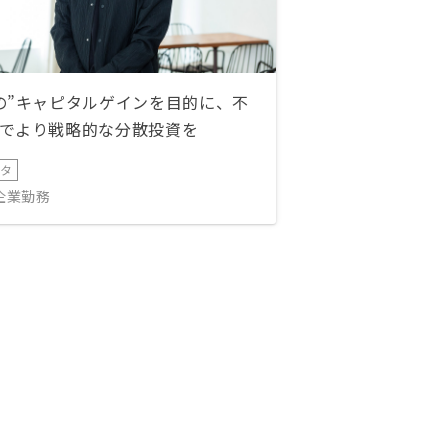
の”キャピタルゲインを目的に、不
でより戦略的な分散投資を
ータ
IT企業勤務