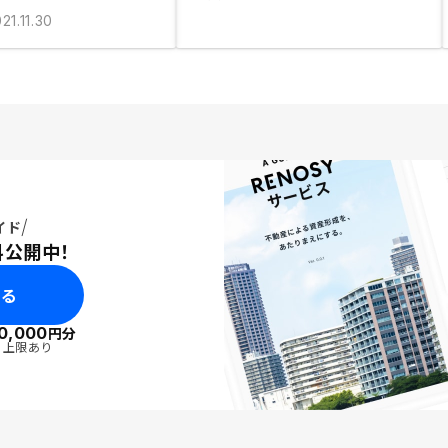
21.11.30
イド
料公開中！
みる
0,000
円分
・上限あり