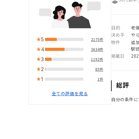
目的
老後
決め手
や
5
2175件
物件
追
駅徒
4
3634件
掲載日
20
3
1192件
2
85件
1
1件
総評
全ての評価を見る
自分の条件に