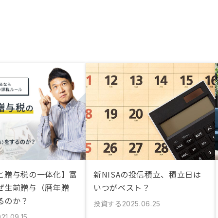
と贈与税の一体化】富
新NISAの投信積立、積立日は
ぜ生前贈与（暦年贈
いつがベスト？
るのか？
投資する
2025.06.25
21.09.15