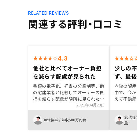
RELATED REVIEWS
関連する評判・口コミ
4.3
他社と比べてオーナー負担
少しの
を減らす配慮が見られた
ず、最
書類の電子化、担当の分業制等、他
老後の資産
の宅建業者と比較してオーナーの負
中で、今か
担を減らす配慮が随所に見られたた
えて不動産
め。また、スタッフの会社に対する
2021年04月23日
た。また働
愛着と情熱を感じ、信頼できる会社
くことを考
30代後
だと思ったから。
れないもの
30代後半
/
年収500万円台
員
な理由であ