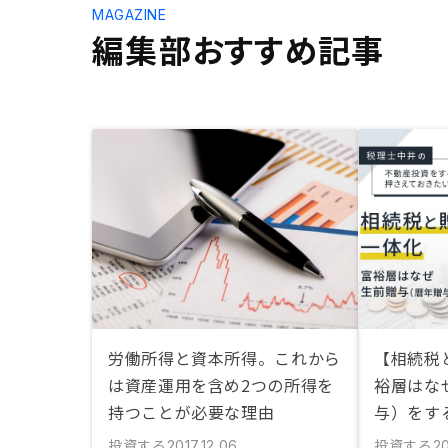
MAGAZINE
編集部おすすめ記事
労働所得と資本所得。これから
【相続税
は資産運用を含め2つの所得を
裕層はな
持つことが必要な理由
与）をす
投資する
投資する
2017.12.06
20