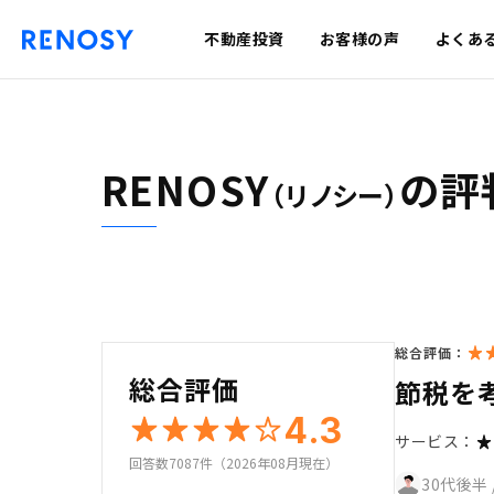
不動産投資
お客様の声
よくあ
RENOSY
の評
（リノシー）
総合評価：
総合評価
節税を
4.3
サービス：
回答数7087件（2026年08月現在）
30代後半