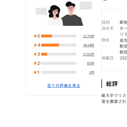
目的
節
決め手
セ
リ
5
2175件
物件
追
4
3634件
駅徒
駅徒
3
1192件
掲載日
20
2
85件
1
1件
総評
全ての評価を見る
最大手でリス
理を徹底され