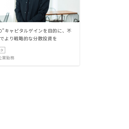
の”キャピタルゲインを目的に、不
でより戦略的な分散投資を
ータ
IT企業勤務