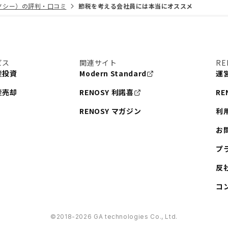
リノシー）の評判・口コミ
節税を考える会社員には本当にオススメ
ビス
関連サイト
RE
産投資
Modern Standard
運
産売却
RENOSY 利諾喜
RE
RENOSY マガジン
利
お
プ
反
コ
©︎2018-2026 GA technologies Co., Ltd.