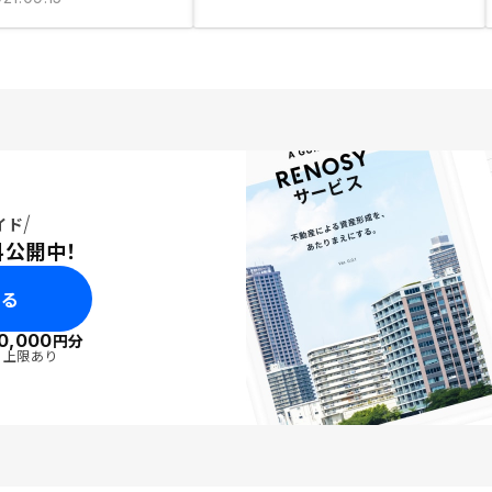
イド
料公開中！
みる
0,000
円分
・上限あり