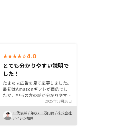
4.0
とても分かりやすい説明で
した！
たまたま広告を見て応募しました。
最初はAmazonギフトが目的でし
たが、担当の方の話が分かりやす
く、もともと興味はあったので、リ
2025年08月16日
スクを最小限に抑えられると言う点
30代後半
/
年収700万円台
/
株式会社
でやってみようと決意しました。
アイシン福井
また、株式投資はしていたので、分
散の面でも丁度いいと思いました。