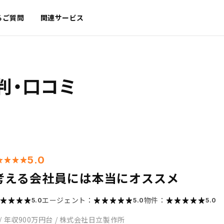
るご質問
関連サービス
判・口コミ
5.0
考える会社員には本当にオススメ
エージェント：
物件：
5.0
5.0
5.0
/
年収900万円台
/
株式会社日立製作所