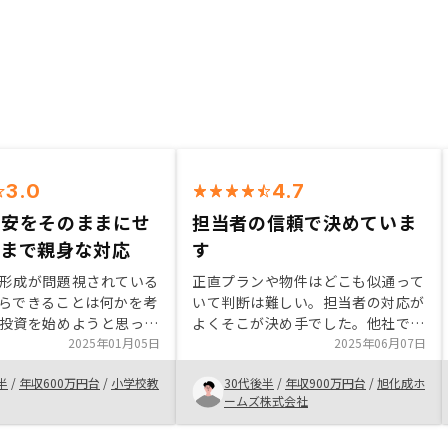
3.0
4.7
不安をそのままにせ
担当者の信頼で決めていま
後まで親身な対応
す
形成が問題視されている
正直プランや物件はどこも似通って
らできることは何かを考
いて判断は難しい。担当者の対応が
投資を始めようと思っ
よくそこが決め手でした。他社でも
きながら何かを進めてい
2025年01月05日
購入しているが引渡し後のアプリも
2025年06月07日
えたときに、時間がとら
使いにくい、リノシーはアプリも使
半
/
年収600万円台
/
小学校教
30代後半
/
年収900万円台
/
旭化成ホ
が良いと思ったのも大き
いやすいし、連絡も良いので安心し
ームズ株式会社
る。
ている。書類を書いたり送ったりが
面倒。なるべくペーパーレスで、電