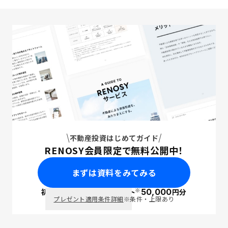
不動産投資はじめてガイド
RENOSY会員限定で無料公開中！
まずは資料をみてみる
※
初回面談で
ポイント
50,000
円分
PayPay
プレゼント適用条件詳細
※条件・上限あり