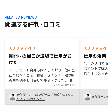
RELATED REVIEWS
関連する評判・口コミ
4.7
4
質問への回答が適切で信用がお
信用の活用
けた
信用の活用で
ポイントで購入
エージェント自身も購入しており、他の会
活かすことで
社と比べて営業に積極すぎでなく、適切に
てみてもいいの
質問事項等も回答してもらえました。他の
良い物件も多
業者はしつこかったり、法的にすれすれを
2020年10月10日
進めることを
責めていたり等あまり信用が置けなかった
30代後半
/
年収600万円台
/
株式会社オリエ
ので相対的に評価して購入しました。エー
30代後半
/
ンタルコンサルタンツ
ジェントの信頼性も高く、自身でも運営し
ていることから生の声が聞くことができ