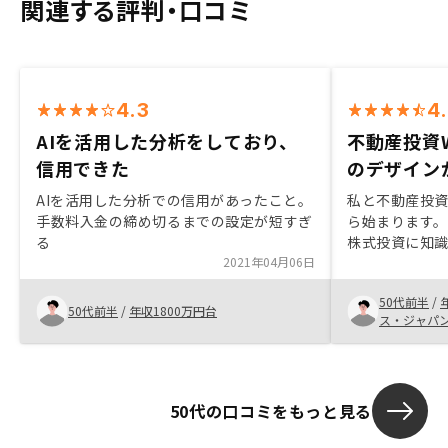
関連する評判・口コミ
4.3
4
AIを活用した分析をしており、
不動産投資
信用できた
のデザイン
AIを活用した分析での信用があったこと。
私と不動産投
手数料入金の締め切るまでの設定が短すぎ
ら始まります
る
株式投資に知識
2021年04月06日
中で投資信託
散しておりま
50代前半
/
ありながらそ
50代前半
/
年収1800万円台
ス・ジャパ
界があり、Re
ない、そして
資よりも回収
究した結果購
50代の口コミをもっと見る
っかけです。
簡単に確認で