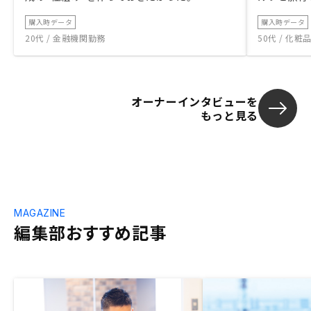
購入時データ
購入時データ
20代 / 金融機関勤務
50代 / 化
オーナーインタビューを
もっと見る
MAGAZINE
編集部おすすめ記事