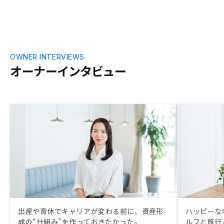
る点もいろん
選択した理由
ロセスの透明
したらいいと
OWNER INTERVIEWS
オーナーインタビュー
出産や育休でキャリアが変わる前に、資産形
ハッピーな
成の“仕組み”を作っておきたかった。
ルフと旅行